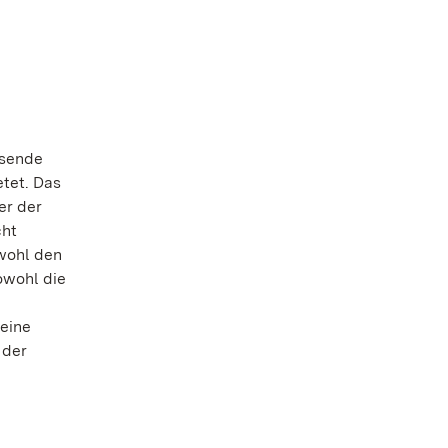
usende
tet. Das
er der
cht
owohl den
owohl die
eine
 der