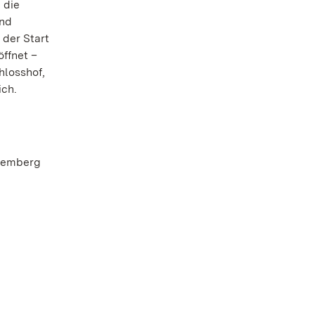
 die
und
 der Start
ffnet –
hlosshof,
ich.
ttemberg