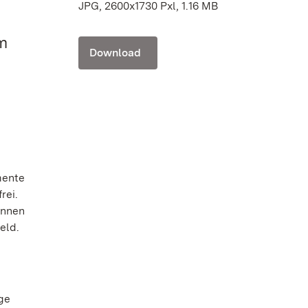
JPG, 2600x1730 Pxl, 1.16 MB
m
Download
mente
rei.
önnen
eld.
ge