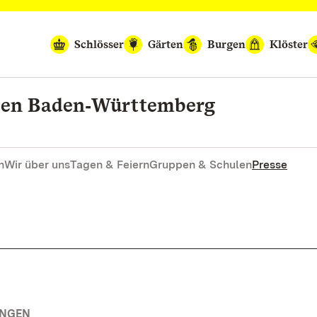
Schlösser
Gärten
Burgen
Klöster
rten Baden‑Württemberg
n
Wir über uns
Tagen & Feiern
Gruppen & Schulen
Presse
UNGEN