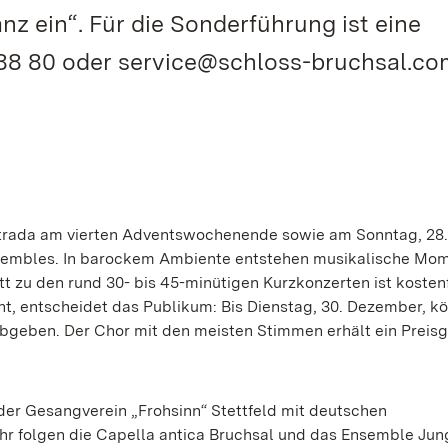
z ein“. Für die Sonderführung ist eine
88 80 oder service@schloss-bruchsal.co
 Intrada am vierten Adventswochenende sowie am Sonntag, 28.
nsembles. In barockem Ambiente entstehen musikalische Mo
tt zu den rund 30- bis 45-minütigen Kurzkonzerten ist kostenf
, entscheidet das Publikum: Bis Dienstag, 30. Dezember, k
bgeben. Der Chor mit den meisten Stimmen erhält ein Preisg
der Gesangverein „Frohsinn“ Stettfeld mit deutschen
Uhr folgen die Capella antica Bruchsal und das Ensemble Jun