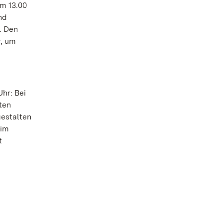
m 13.00
nd
. Den
r, um
hr: Bei
ten
gestalten
 im
t