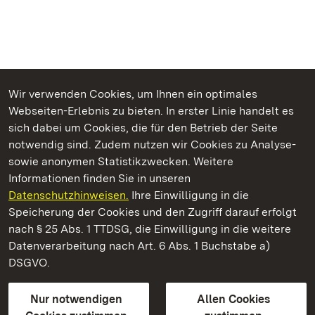
Wir verwenden Cookies, um Ihnen ein optimales
Webseiten-Erlebnis zu bieten. In erster Linie handelt es
Kommen. Staunen. Genießen.
sich dabei um Cookies, die für den Betrieb der Seite
notwendig sind. Zudem nutzen wir Cookies zu Analyse-
sowie anonymen Statistikzwecken. Weitere
Informationen finden Sie in unseren
Datenschutzhinweisen.
Ihre Einwilligung in die
Staatliche Schlösser und Gärten Baden‑Württemberg
Speicherung der Cookies und den Zugriff darauf erfolgt
nach § 25 Abs. 1 TTDSG, die Einwilligung in die weitere
Staatliche Schlösser und Gärten Baden-Württemberg
Datenverarbeitung nach Art. 6 Abs. 1 Buchstabe a)
DSGVO.
Kontakt
FAQ
Impressum
Datenschutz
Gebärdensprache
Leichte Sprache
Erklärung zur Barrierefreiheit
Nur notwendigen
Allen Cookies
BITV-konform (geprüfte Seiten)