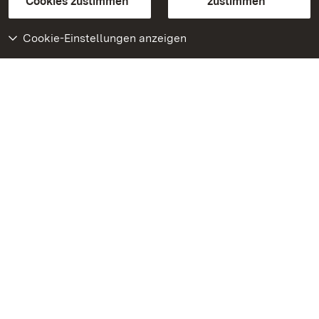
Cookies zustimmen
zustimmen
Cookie-Einstellungen anzeigen
Weiteres
Portal
Monumente
Besuchen Sie uns auf
Facebook
Besuchen Sie uns auf
Instagram
Besuchen Sie uns auf
Youtube
Lernen Sie unsere Apps
kennen
Google Play Store
App Store für iPhone