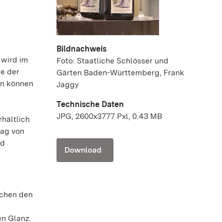
Bildnachweis
 wird im
Foto: Staatliche Schlösser und
ne der
Gärten Baden-Württemberg, Frank
en können
Jaggy
Technische Daten
JPG, 2600x3777 Pxl, 0.43 MB
rhältlich
rag von
nd
Download
schen den
en Glanz.