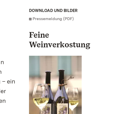
DOWNLOAD UND BILDER
Pressemeldung (PDF)
Feine
Weinverkostung
nn
n
 – ein
der
en