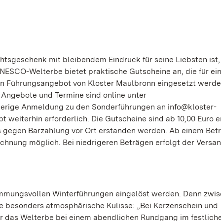
tsgeschenk mit bleibendem Eindruck für seine Liebsten ist,
UNESCO-Welterbe bietet praktische Gutscheine an, die für ei
n Führungsangebot von Kloster Maulbronn eingesetzt werd
e Angebote und Termine sind online unter
rherige Anmeldung zu den Sonderführungen an info@kloster-
 weiterhin erforderlich. Die Gutscheine sind ab 10,00 Euro e
s gegen Barzahlung vor Ort erstanden werden. Ab einem Bet
echnung möglich. Bei niedrigeren Beträgen erfolgt der Versa
timmungsvollen Winterführungen eingelöst werden. Denn zwi
ne besonders atmosphärische Kulisse: „Bei Kerzenschein und
r das Welterbe bei einem abendlichen Rundgang im festlich