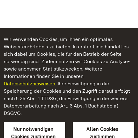
Wir verwenden Cookies, um Ihnen ein optimales
Webseiten-Erlebnis zu bieten. In erster Linie handelt es
Kommen. Staunen. Genießen.
sich dabei um Cookies, die für den Betrieb der Seite
notwendig sind. Zudem nutzen wir Cookies zu Analyse-
sowie anonymen Statistikzwecken. Weitere
Informationen finden Sie in unseren
Datenschutzhinweisen.
Ihre Einwilligung in die
Staatliche Schlösser und Gärten Baden‑Württemberg
Speicherung der Cookies und den Zugriff darauf erfolgt
nach § 25 Abs. 1 TTDSG, die Einwilligung in die weitere
Staatliche Schlösser und Gärten Baden-Württemberg
Datenverarbeitung nach Art. 6 Abs. 1 Buchstabe a)
DSGVO.
Kontakt
FAQ
Impressum
Datenschutz
Gebärdensprache
Leichte Sprache
Erklärung zur Barrierefreiheit
Nur notwendigen
Allen Cookies
BITV-konform (geprüfte Seiten)
Cookies zustimmen
zustimmen