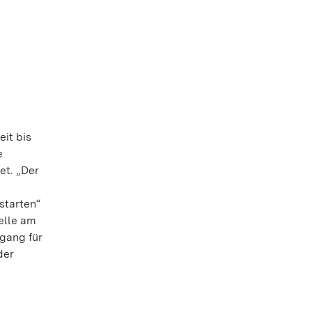
it bis
e
et. „Der
starten“
elle am
gang für
der