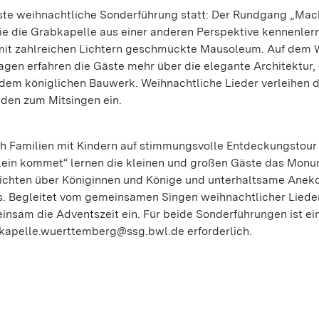
ste weihnachtliche Sonderführung statt: Der Rundgang „Mac
 die die Grabkapelle aus einer anderen Perspektive kennenler
s mit zahlreichen Lichtern geschmückte Mausoleum. Auf dem
gen erfahren die Gäste mehr über die elegante Architektur, 
dem königlichen Bauwerk. Weihnachtliche Lieder verleihen
den zum Mitsingen ein.
h Familien mit Kindern auf stimmungsvolle Entdeckungstour
ein kommet“ lernen die kleinen und großen Gäste das Monu
ichten über Königinnen und Könige und unterhaltsame Anek
. Begleitet vom gemeinsamen Singen weihnachtlicher Lieder
nsam die Adventszeit ein. Für beide Sonderführungen ist ei
bkapelle.wuerttemberg@ssg.bwl.de erforderlich.