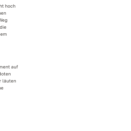
ht hoch
nen
 Weg
die
 dem
ment auf
doten
 läuten
ne