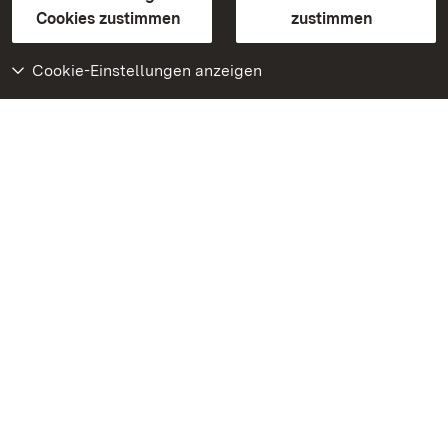
BITV-konform (geprüfte Seiten)
Cookies zustimmen
zustimmen
Cookie-Einstellungen anzeigen
Weiteres
Portal
Monumente
Besuchen Sie uns auf
Facebook
Besuchen Sie uns auf
Instagram
Besuchen Sie uns auf
Youtube
Lernen Sie unsere Apps
kennen
Google Play Store
App Store für iPhone