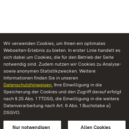
Wir verwenden Cookies, um Ihnen ein optimales
Webseiten-Erlebnis zu bieten. In erster Linie handelt es
Kommen. Staunen. Genießen.
sich dabei um Cookies, die für den Betrieb der Seite
notwendig sind. Zudem nutzen wir Cookies zu Analyse-
sowie anonymen Statistikzwecken. Weitere
Informationen finden Sie in unseren
Datenschutzhinweisen.
Ihre Einwilligung in die
Staatliche Schlösser und Gärten Baden‑Württemberg
Speicherung der Cookies und den Zugriff darauf erfolgt
nach § 25 Abs. 1 TTDSG, die Einwilligung in die weitere
Staatliche Schlösser und Gärten Baden-Württemberg
Datenverarbeitung nach Art. 6 Abs. 1 Buchstabe a)
DSGVO.
Kontakt
FAQ
Impressum
Datenschutz
Gebärdensprache
Leichte Sprache
Erklärung zur Barrierefreiheit
Nur notwendigen
Allen Cookies