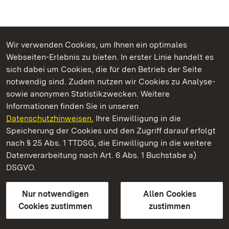
Wir verwenden Cookies, um Ihnen ein optimales
Webseiten-Erlebnis zu bieten. In erster Linie handelt es
Kommen. Staunen. Genießen.
sich dabei um Cookies, die für den Betrieb der Seite
notwendig sind. Zudem nutzen wir Cookies zu Analyse-
sowie anonymen Statistikzwecken. Weitere
Informationen finden Sie in unseren
Datenschutzhinweisen.
Ihre Einwilligung in die
Staatliche Schlösser und Gärten Baden‑Württemberg
Speicherung der Cookies und den Zugriff darauf erfolgt
nach § 25 Abs. 1 TTDSG, die Einwilligung in die weitere
Staatliche Schlösser und Gärten Baden-Württemberg
Datenverarbeitung nach Art. 6 Abs. 1 Buchstabe a)
DSGVO.
Kontakt
FAQ
Impressum
Datenschutz
Gebärdensprache
Leichte Sprache
Erklärung zur Barrierefreiheit
Nur notwendigen
Allen Cookies
BITV-konform (geprüfte Seiten)
Cookies zustimmen
zustimmen