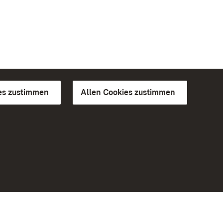
es zustimmen
Allen Cookies zustimmen
d Gärten
Weiteres
Portal
Monumente
Besuchen Sie uns auf Facebook