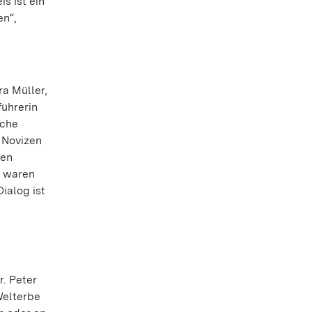
s ist ein
en“,
ra Müller,
führerin
iche
 Novizen
hen
g waren
ialog ist
r. Peter
Welterbe