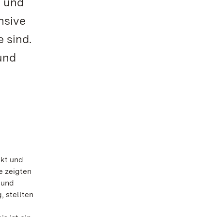
e und
nsive
 sind.
und
ckt und
e zeigten
 und
 stellten