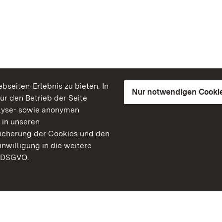
seiten-Erlebnis zu bieten. In
Nur notwendigen Cooki
für den Betrieb der Seite
lyse- sowie anonymen
 in unseren
peicherung der Cookies und den
inwilligung in die weitere
) DSGVO.
Staatliche Schlösser un
Baden-Württemberg
Kontakt
FAQ
Impressum