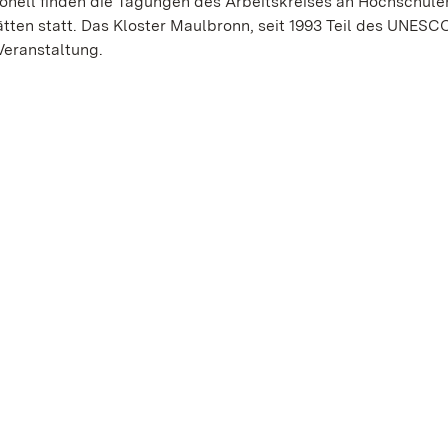
nell finden die Tagungen des Arbeitskreises an Hochschule
tten statt. Das Kloster Maulbronn, seit 1993 Teil des UNESC
Veranstaltung.