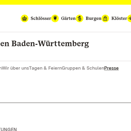
Schlösser
Gärten
Burgen
Klöster
rten Baden‑Württemberg
n
Wir über uns
Tagen & Feiern
Gruppen & Schulen
Presse
TUNGEN