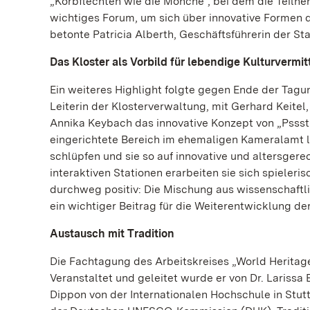
„Korbflechten wie die Mönche“, bei dem die Teilne
wichtiges Forum, um sich über innovative Formen 
betonte Patricia Alberth, Geschäftsführerin der St
Das Kloster als Vorbild für lebendige Kulturvermit
Ein weiteres Highlight folgte gegen Ende der Tagun
Leiterin der Klosterverwaltung, mit Gerhard Keite
Annika Keybach das innovative Konzept von „Pssst…
eingerichtete Bereich im ehemaligen Kameralamt l
schlüpfen und sie so auf innovative und altersgere
interaktiven Stationen erarbeiten sie sich spieler
durchweg positiv: Die Mischung aus wissenschaftl
ein wichtiger Beitrag für die Weiterentwicklung de
Austausch mit Tradition
Die Fachtagung des Arbeitskreises „World Heritage 
Veranstaltet und geleitet wurde er von Dr. Larissa 
Dippon von der Internationalen Hochschule in Stut