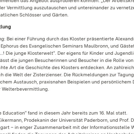
hmenden das Angebot ausprobieren konnten. „Der Arbeitskrei
der Vermittlung auszutauschen und untereinander zu vernetz
aatlichen Schlösser und Gärten.
tlung
g: Bei einer Führung durch das Kloster präsentierte Alexand
l, Ephorus des Evangelischen Seminars Maulbronn, und Gäste
! Die junge Klosterwelt“. Der eigens für Kinder und Jugendl
ässt die jungen Besucherinnen und Besucher in die Rolle von
chte Art die Geschichte des Klosters entdecken. An zahlreic
isch die Welt der Zisterzienser. Die Rückmeldungen zur Tagun
ichem Austausch, praxisnahen Beispielen und persönlichem D
r Welterbevermittlung.
Education“ fand in diesem Jahr bereits zum 16. Mal statt.
Eikermann, Prodekanin der Universität Paderborn, und Prof. D
tgart – in enger Zusammenarbeit mit der Informationsstelle 