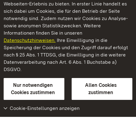
Webseiten-Erlebnis zu bieten. In erster Linie handelt es
Kommen. Staunen. Genießen.
sich dabei um Cookies, die für den Betrieb der Seite
notwendig sind. Zudem nutzen wir Cookies zu Analyse-
sowie anonymen Statistikzwecken. Weitere
Informationen finden Sie in unseren
Datenschutzhinweisen.
Ihre Einwilligung in die
Staatliche Schlösser und Gärten Baden‑Württemberg
Speicherung der Cookies und den Zugriff darauf erfolgt
nach § 25 Abs. 1 TTDSG, die Einwilligung in die weitere
Staatliche Schlösser und Gärten Baden-Württemberg
Datenverarbeitung nach Art. 6 Abs. 1 Buchstabe a)
DSGVO.
Kontakt
FAQ
Impressum
Datenschutz
Gebärdensprache
Leichte Sprache
Erklärung zur Barrierefreiheit
Nur notwendigen
Allen Cookies
BITV-konform (geprüfte Seiten)
Cookies zustimmen
zustimmen
Cookie-Einstellungen anzeigen
Weiteres
Portal
Monumente
Besuchen Sie uns auf