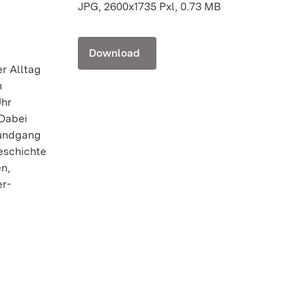
JPG, 2600x1735 Pxl, 0.73 MB
Download
er Alltag
h
Uhr
Dabei
Rundgang
eschichte
n,
er-