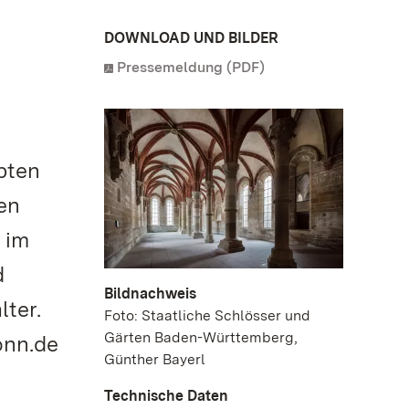
DOWNLOAD UND BILDER
Pressemeldung (PDF)
bten
en
 im
d
Bildnachweis
lter.
Foto: Staatliche Schlösser und
Gärten Baden-Württemberg,
onn.de
Günther Bayerl
Technische Daten