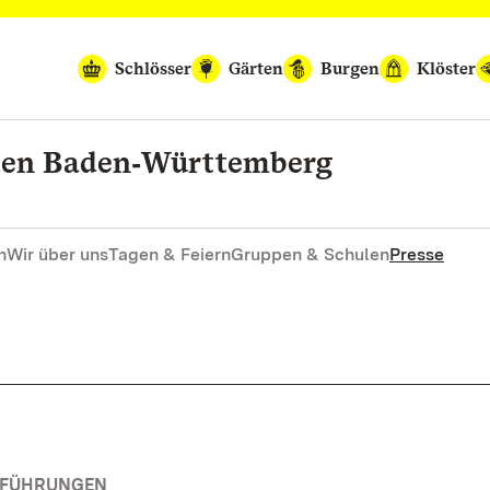
Schlösser
Gärten
Burgen
Klöster
rten Baden‑Württemberg
n
Wir über uns
Tagen & Feiern
Gruppen & Schulen
Presse
RFÜHRUNGEN