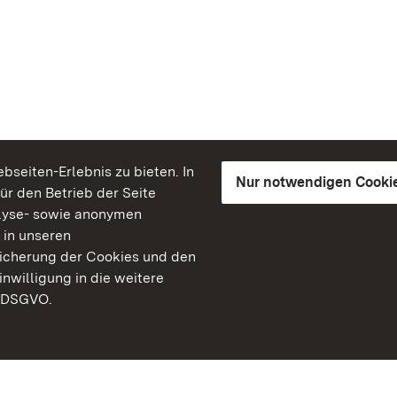
seiten-Erlebnis zu bieten. In
Nur notwendigen Cooki
für den Betrieb der Seite
lyse- sowie anonymen
 in unseren
peicherung der Cookies und den
inwilligung in die weitere
) DSGVO.
Staatliche Schlösser un
Baden-Württemberg
Kontakt
FAQ