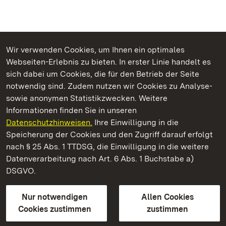
Wir verwenden Cookies, um Ihnen ein optimales
Webseiten-Erlebnis zu bieten. In erster Linie handelt es
Kommen. Staunen. Genießen.
sich dabei um Cookies, die für den Betrieb der Seite
notwendig sind. Zudem nutzen wir Cookies zu Analyse-
sowie anonymen Statistikzwecken. Weitere
Informationen finden Sie in unseren
Datenschutzhinweisen.
Ihre Einwilligung in die
Staatliche Schlösser und Gärten Baden‑Württemberg
Speicherung der Cookies und den Zugriff darauf erfolgt
nach § 25 Abs. 1 TTDSG, die Einwilligung in die weitere
Staatliche Schlösser und Gärten Baden-Württemberg
Datenverarbeitung nach Art. 6 Abs. 1 Buchstabe a)
DSGVO.
Kontakt
FAQ
Impressum
Datenschutz
Gebärdensprache
Leichte Sprache
Erklärung zur Barrierefreiheit
Nur notwendigen
Allen Cookies
BITV-konform (geprüfte Seiten)
Cookies zustimmen
zustimmen