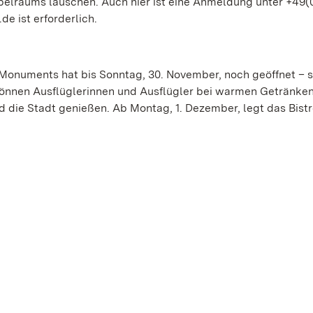
elraums lauschen. Auch hier ist eine Anmeldung unter +49(0)
e ist erforderlich.
Monuments hat bis Sonntag, 30. November, noch geöffnet –
r können Ausflüglerinnen und Ausflügler bei warmen Getränke
d die Stadt genießen. Ab Montag, 1. Dezember, legt das Bist