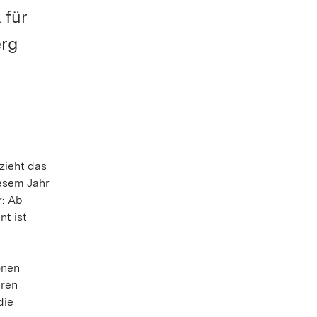
 für
erg
zieht das
iesem Jahr
r: Ab
t ist
önen
eren
die