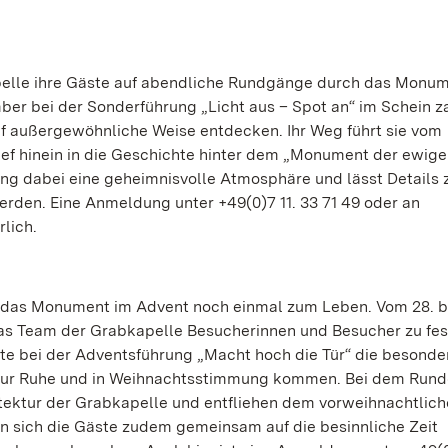
lle ihre Gäste auf abendliche Rundgänge durch das Monume
ber bei der Sonderführung „Licht aus – Spot an“ im Schein z
f außergewöhnliche Weise entdecken. Ihr Weg führt sie vom
ef hinein in die Geschichte hinter dem „Monument der ewige
ang dabei eine geheimnisvolle Atmosphäre und lässt Details
rden. Eine Anmeldung unter +49(0)7 11. 33 71 49 oder an
lich.
ht das Monument im Advent noch einmal zum Leben. Vom 28. bi
s Team der Grabkapelle Besucherinnen und Besucher zu fes
te bei der Adventsführung „Macht hoch die Tür“ die besonde
zur Ruhe und in Weihnachtsstimmung kommen. Bei dem Run
tektur der Grabkapelle und entfliehen dem vorweihnachtlic
n sich die Gäste zudem gemeinsam auf die besinnliche Zeit