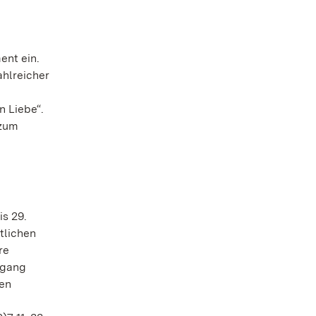
nt ein.
ahlreicher
n Liebe“.
 zum
s 29.
tlichen
re
dgang
hen