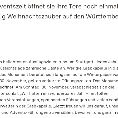
ventszeit öffnet sie ihre Tore noch einmal
nig Weihnachtszauber auf den Württemb
beliebtesten Ausflugszielen rund um Stuttgart. Jedes Jahr 
ssichtslage zahlreiche Gäste an. Wer die Grabkapelle in d
 das Monument bereitet sich langsam auf die Winterpause vo
 30. November, gelten verkürzte Öffnungszeiten. Das Monumen
 geöffnet. Am Sonntag, 30. November, verabschiedet sich die
erschlaf. „Wir hatten ein wunderbares Jahr – mit tollen
en Veranstaltungen, spannenden Führungen und vielen sch
alterin der Grabkapelle. „Jetzt freuen wir uns darauf, uns
 und Advents-Führungen zu versüßen, bevor wir uns ganz in 