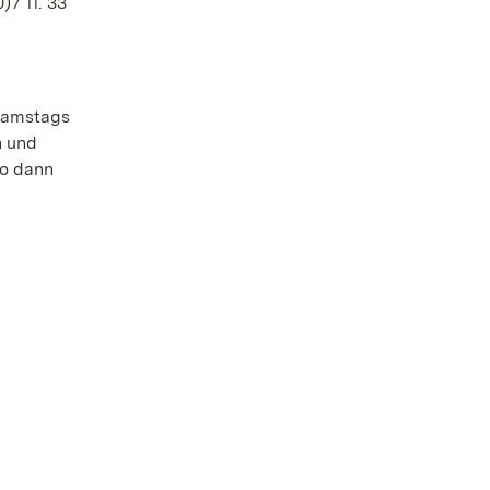
7 11. 33
 samstags
n und
ro dann