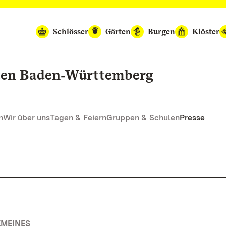
Schlösser
Gärten
Burgen
Klöster
rten Baden‑Württemberg
n
Wir über uns
Tagen & Feiern
Gruppen & Schulen
Presse
EMEINES