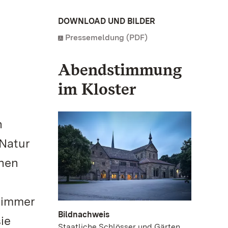
DOWNLOAD UND BILDER
Pressemeldung (PDF)
Abendstimmung
im Kloster
h
Natur
ehen
h immer
Bildnachweis
ie
Staatliche Schlösser und Gärten