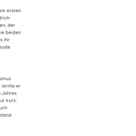
um ersten
drich
en, der
die beiden
s ihr
reude
ismus
lernte er
n Jahres
ur kurz:
auch
tstand