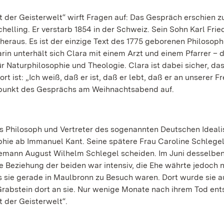
der Geisterwelt“ wirft Fragen auf: Das Gespräch erschien z
lling. Er verstarb 1854 in der Schweiz. Sein Sohn Karl Frie
raus. Es ist der einzige Text des 1775 geborenen Philosoph
arin unterhält sich Clara mit einem Arzt und einem Pfarrer – 
r Naturphilosophie und Theologie. Clara ist dabei sicher, das
rt ist: „Ich weiß, daß er ist, daß er lebt, daß er an unserer F
hepunkt des Gesprächs am Weihnachtsabend auf.
als Philosoph und Vertreter des sogenannten Deutschen Ideal
hie ab Immanuel Kant. Seine spätere Frau Caroline Schlegel 
 Ehemann August Wilhelm Schlegel scheiden. Im Juni desselbe
ie Beziehung der beiden war intensiv, die Ehe währte jedoch n
s sie gerade in Maulbronn zu Besuch waren. Dort wurde sie 
 Grabstein dort an sie. Nur wenige Monate nach ihrem Tod en
 der Geisterwelt“.