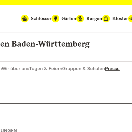
Schlösser
Gärten
Burgen
Klöster
rten Baden‑Württemberg
n
Wir über uns
Tagen & Feiern
Gruppen & Schulen
Presse
TUNGEN