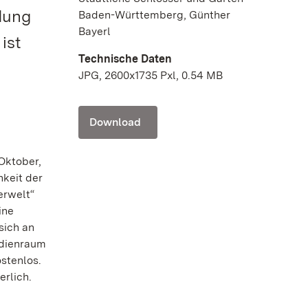
ldung
Baden-Württemberg, Günther
Bayerl
ist
Technische Daten
JPG, 2600x1735 Pxl, 0.54 MB
Download
Oktober,
hkeit der
erwelt“
ine
sich an
edienraum
stenlos.
erlich.