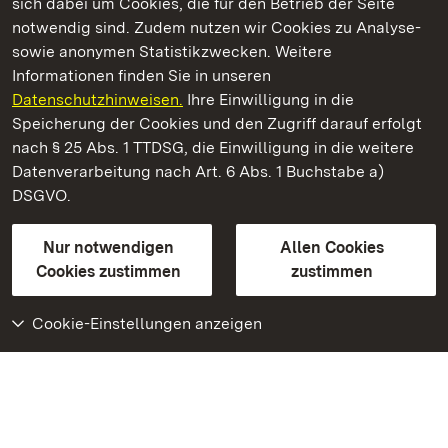
sich dabei um Cookies, die für den Betrieb der Seite
notwendig sind. Zudem nutzen wir Cookies zu Analyse-
sowie anonymen Statistikzwecken. Weitere
Informationen finden Sie in unseren
Datenschutzhinweisen.
Ihre Einwilligung in die
Staatliche Schlösser und Gärten Baden‑Württemberg
Speicherung der Cookies und den Zugriff darauf erfolgt
nach § 25 Abs. 1 TTDSG, die Einwilligung in die weitere
Staatliche Schlösser und Gärten Baden-Württemberg
Datenverarbeitung nach Art. 6 Abs. 1 Buchstabe a)
DSGVO.
Kontakt
FAQ
Impressum
Datenschutz
Gebärdensprache
Leichte Sprache
Erklärung zur Barrierefreiheit
Nur notwendigen
Allen Cookies
BITV-konform (geprüfte Seiten)
Cookies zustimmen
zustimmen
Cookie-Einstellungen anzeigen
Weiteres
Portal
Monumente
Besuchen Sie uns auf
Facebook
Besuchen Sie uns auf