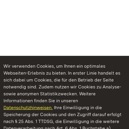
Wir verwenden Cookies, um Ihnen ein optimales
Webseiten-Erlebnis zu bieten. In erster Linie handelt es
Kommen. Staunen. Genießen.
sich dabei um Cookies, die für den Betrieb der Seite
notwendig sind. Zudem nutzen wir Cookies zu Analyse-
sowie anonymen Statistikzwecken. Weitere
Informationen finden Sie in unseren
Datenschutzhinweisen.
Ihre Einwilligung in die
Staatliche Schlösser und Gärten Baden‑Württemberg
Speicherung der Cookies und den Zugriff darauf erfolgt
nach § 25 Abs. 1 TTDSG, die Einwilligung in die weitere
Staatliche Schlösser und Gärten Baden-Württemberg
Datenverarbeitung nach Art. 6 Abs. 1 Buchstabe a)