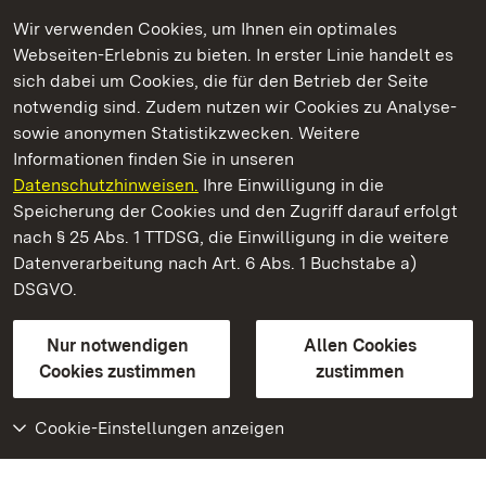
Wir verwenden Cookies, um Ihnen ein optimales
Webseiten-Erlebnis zu bieten. In erster Linie handelt es
Kommen. Staunen. Genießen.
sich dabei um Cookies, die für den Betrieb der Seite
notwendig sind. Zudem nutzen wir Cookies zu Analyse-
sowie anonymen Statistikzwecken. Weitere
Informationen finden Sie in unseren
Datenschutzhinweisen.
Ihre Einwilligung in die
Staatliche Schlösser und Gärten Baden‑Württemberg
Speicherung der Cookies und den Zugriff darauf erfolgt
nach § 25 Abs. 1 TTDSG, die Einwilligung in die weitere
Staatliche Schlösser und Gärten Baden-Württemberg
Datenverarbeitung nach Art. 6 Abs. 1 Buchstabe a)
DSGVO.
Kontakt
FAQ
Impressum
Datenschutz
Gebärdensprache
Leichte Sprache
Erklärung zur Barrierefreiheit
Nur notwendigen
Allen Cookies
BITV-konform (geprüfte Seiten)
Cookies zustimmen
zustimmen
Cookie-Einstellungen anzeigen
Weiteres
Portal
Monumente