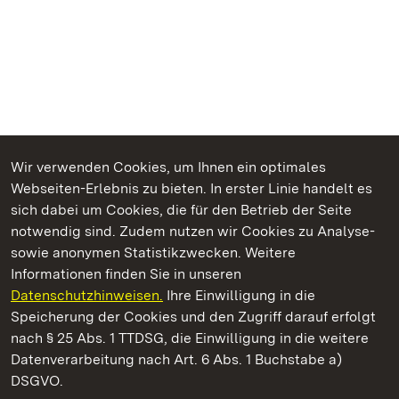
Wir verwenden Cookies, um Ihnen ein optimales
Webseiten-Erlebnis zu bieten. In erster Linie handelt es
Kommen. Staunen. Genießen.
sich dabei um Cookies, die für den Betrieb der Seite
notwendig sind. Zudem nutzen wir Cookies zu Analyse-
sowie anonymen Statistikzwecken. Weitere
Informationen finden Sie in unseren
Datenschutzhinweisen.
Ihre Einwilligung in die
Staatliche Schlösser und Gärten Baden‑Württemberg
Speicherung der Cookies und den Zugriff darauf erfolgt
nach § 25 Abs. 1 TTDSG, die Einwilligung in die weitere
Staatliche Schlösser und Gärten Baden-Württemberg
Datenverarbeitung nach Art. 6 Abs. 1 Buchstabe a)
DSGVO.
Kontakt
FAQ
Impressum
Datenschutz