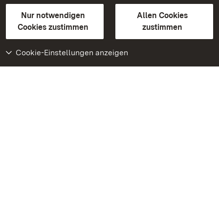
Gebärdensprache
Leichte Sprache
Erklärung zur Barrierefreiheit
Nur notwendigen
Allen Cookies
BITV-konform (geprüfte Seiten)
Cookies zustimmen
zustimmen
Cookie-Einstellungen anzeigen
Weiteres
Portal
Monumente
Besuchen Sie uns auf
Facebook
Besuchen Sie uns auf
Instagram
Besuchen Sie uns auf
Youtube
Lernen Sie unsere Apps
kennen
Google Play Store
App Store für iPhone