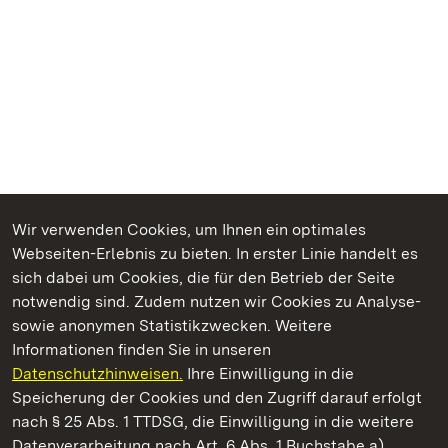
Wir verwenden Cookies, um Ihnen ein optimales
Webseiten-Erlebnis zu bieten. In erster Linie handelt es
Kommen. Staunen. Genießen.
sich dabei um Cookies, die für den Betrieb der Seite
notwendig sind. Zudem nutzen wir Cookies zu Analyse-
sowie anonymen Statistikzwecken. Weitere
Informationen finden Sie in unseren
Datenschutzhinweisen.
Ihre Einwilligung in die
Staatliche Schlösser und Gärten Baden‑Württemberg
Speicherung der Cookies und den Zugriff darauf erfolgt
nach § 25 Abs. 1 TTDSG, die Einwilligung in die weitere
Staatliche Schlösser und Gärten Baden-Württemberg
Datenverarbeitung nach Art. 6 Abs. 1 Buchstabe a)