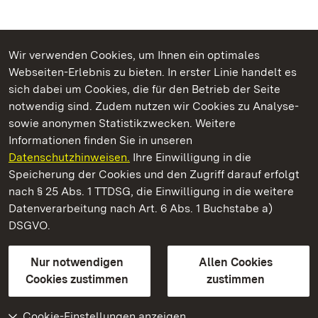
Wir verwenden Cookies, um Ihnen ein optimales
Webseiten-Erlebnis zu bieten. In erster Linie handelt es
Kommen. Staunen. Genießen.
sich dabei um Cookies, die für den Betrieb der Seite
notwendig sind. Zudem nutzen wir Cookies zu Analyse-
sowie anonymen Statistikzwecken. Weitere
Informationen finden Sie in unseren
Datenschutzhinweisen.
Ihre Einwilligung in die
Staatliche Schlösser und Gärten Baden‑Württemberg
Speicherung der Cookies und den Zugriff darauf erfolgt
nach § 25 Abs. 1 TTDSG, die Einwilligung in die weitere
Staatliche Schlösser und Gärten Baden-Württemberg
Datenverarbeitung nach Art. 6 Abs. 1 Buchstabe a)
DSGVO.
Kontakt
FAQ
Impressum
Datenschutz
Gebärdensprache
Leichte Sprache
Erklärung zur Barrierefreiheit
Nur notwendigen
Allen Cookies
BITV-konform (geprüfte Seiten)
Cookies zustimmen
zustimmen
Cookie-Einstellungen anzeigen