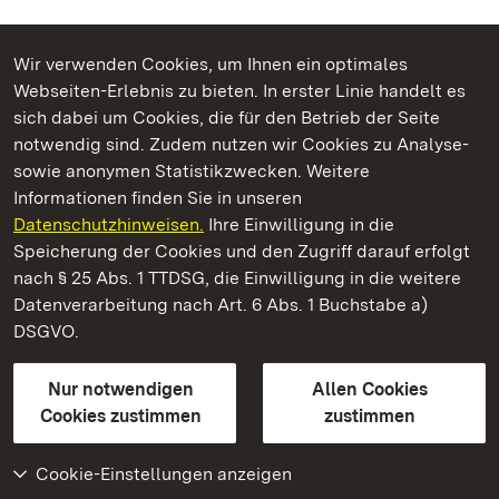
Wir verwenden Cookies, um Ihnen ein optimales
Webseiten-Erlebnis zu bieten. In erster Linie handelt es
Kommen. Staunen. Genießen.
sich dabei um Cookies, die für den Betrieb der Seite
notwendig sind. Zudem nutzen wir Cookies zu Analyse-
sowie anonymen Statistikzwecken. Weitere
Informationen finden Sie in unseren
Datenschutzhinweisen.
Ihre Einwilligung in die
Staatliche Schlösser und Gärten Baden‑Württemberg
Speicherung der Cookies und den Zugriff darauf erfolgt
nach § 25 Abs. 1 TTDSG, die Einwilligung in die weitere
Staatliche Schlösser und Gärten Baden-Württemberg
Datenverarbeitung nach Art. 6 Abs. 1 Buchstabe a)
DSGVO.
Kontakt
FAQ
Impressum
Datenschutz
Gebärdensprache
Leichte Sprache
Erklärung zur Barrierefreiheit
Nur notwendigen
Allen Cookies
BITV-konform (geprüfte Seiten)
Cookies zustimmen
zustimmen
Cookie-Einstellungen anzeigen
Weiteres