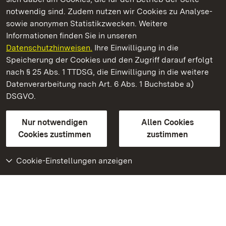
notwendig sind. Zudem nutzen wir Cookies zu Analyse-
sowie anonymen Statistikzwecken. Weitere
Informationen finden Sie in unseren
Datenschutzhinweisen.
Ihre Einwilligung in die
Staatliche Schlösser und Gärten Baden‑Württemberg
Speicherung der Cookies und den Zugriff darauf erfolgt
nach § 25 Abs. 1 TTDSG, die Einwilligung in die weitere
Staatliche Schlösser und Gärten Baden-Württemberg
Datenverarbeitung nach Art. 6 Abs. 1 Buchstabe a)
DSGVO.
Kontakt
FAQ
Impressum
Datenschutz
Gebärdensprache
Leichte Sprache
Erklärung zur Barrierefreiheit
Nur notwendigen
Allen Cookies
BITV-konform (geprüfte Seiten)
Cookies zustimmen
zustimmen
Cookie-Einstellungen anzeigen
Weiteres
Portal
Monumente
Besuchen Sie uns auf
Facebook
Besuchen Sie uns auf