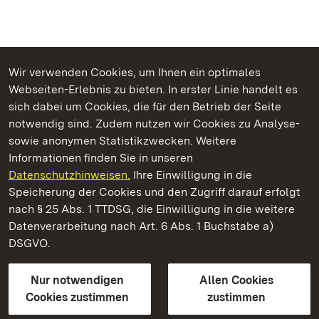
Wir verwenden Cookies, um Ihnen ein optimales
Webseiten-Erlebnis zu bieten. In erster Linie handelt es
Kommen. Staunen. Genießen.
sich dabei um Cookies, die für den Betrieb der Seite
notwendig sind. Zudem nutzen wir Cookies zu Analyse-
sowie anonymen Statistikzwecken. Weitere
Informationen finden Sie in unseren
Datenschutzhinweisen.
Ihre Einwilligung in die
Staatliche Schlösser und Gärten Baden‑Württemberg
Speicherung der Cookies und den Zugriff darauf erfolgt
nach § 25 Abs. 1 TTDSG, die Einwilligung in die weitere
Staatliche Schlösser und Gärten Baden-Württemberg
Datenverarbeitung nach Art. 6 Abs. 1 Buchstabe a)
DSGVO.
Kontakt
FAQ
Impressum
Datenschutz
Gebärdensprache
Leichte Sprache
Erklärung zur Barrierefreiheit
Nur notwendigen
Allen Cookies
BITV-konform (geprüfte Seiten)
Cookies zustimmen
zustimmen