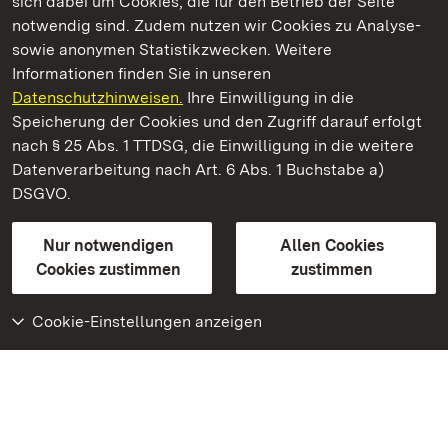
sich dabei um Cookies, die für den Betrieb der Seite
notwendig sind. Zudem nutzen wir Cookies zu Analyse-
sowie anonymen Statistikzwecken. Weitere
Informationen finden Sie in unseren
Datenschutzhinweisen.
Ihre Einwilligung in die
Staatliche Schlösser und Gärten Baden‑Württemberg
Speicherung der Cookies und den Zugriff darauf erfolgt
nach § 25 Abs. 1 TTDSG, die Einwilligung in die weitere
Staatliche Schlösser und Gärten Baden-Württemberg
Datenverarbeitung nach Art. 6 Abs. 1 Buchstabe a)
DSGVO.
Kontakt
FAQ
Impressum
Datenschutz
Gebärdensprache
Leichte Sprache
Erklärung zur Barrierefreiheit
Nur notwendigen
Allen Cookies
BITV-konform (geprüfte Seiten)
Cookies zustimmen
zustimmen
Cookie-Einstellungen anzeigen
Weiteres
Portal
Monumente
Besuchen Sie uns auf
Facebook
Besuchen Sie uns auf