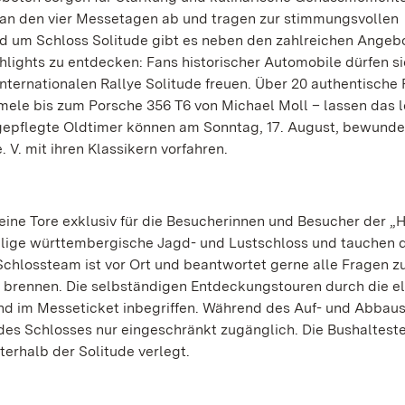
an den vier Messetagen ab und tragen zur stimmungsvollen
d um Schloss Solitude gibt es neben den zahlreichen Angeb
hlights zu entdecken: Fans historischer Automobile dürfen si
internationalen Rallye Solitude freuen. Über 20 authentische 
mele bis zum Porsche 356 T6 von Michael Moll – lassen das 
epflegte Oldtimer können am Sonntag, 17. August, bewunde
 V. mit ihren Klassikern vorfahren.
seine Tore exklusiv für die Besucherinnen und Besucher der 
lige württembergische Jagd- und Lustschloss und tauchen d
Schlossteam ist vor Ort und beantwortet gerne alle Fragen z
 brennen. Die selbständigen Entdeckungstouren durch die e
sind im Messeticket inbegriffen. Während des Auf- und Abbaus
des Schlosses nur eingeschränkt zugänglich. Die Bushaltestel
erhalb der Solitude verlegt.