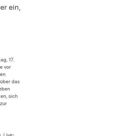
er ein,
ag, 17.
e vor
den
 über das
Leben
en, sich
 zur
 Live-