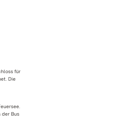
hloss für
et. Die
Feuersee.
s der Bus