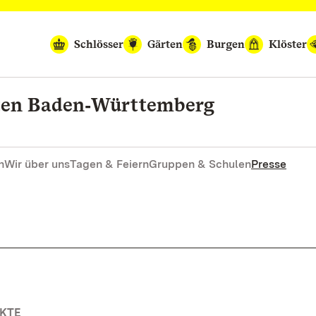
Schlösser
Gärten
Burgen
Klöster
rten Baden‑Württemberg
n
Wir über uns
Tagen & Feiern
Gruppen & Schulen
Presse
RKTE