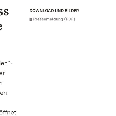
ss
DOWNLOAD UND BILDER
Pressemeldung (PDF)
e
den“-
er
m
ben
öffnet