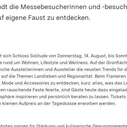
 lädt die Messebesucherinnen und -besuch
f eigene Faust zu entdecken.
ich Schloss Solitude von Donnerstag, 14. August, bis Sonnt
te rund um Wohnen, Lifestyle und Wellness. Auf der Grünfläch
iche Ausstellerinnen und Aussteller die neusten Trends für 
 auf die Themen Landleben und Regionalität. Beim Flanieren
 Mode und Accessoires zu entdecken, kurz: alles, was das 
n rauschende Feste feierte, sind Gäste heute dazu eingelad
sphäre inspirieren und persönlich beraten zu lassen. Tickets
m kleinen Aufpreis an der Tageskasse erworben werden.
boten sorgen für Stärkung und kulinarische Genussmomente.