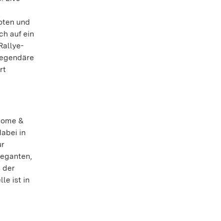
oten und
ch auf ein
Rallye-
legendäre
rt
„Home &
abei in
ur
leganten,
 der
le ist in