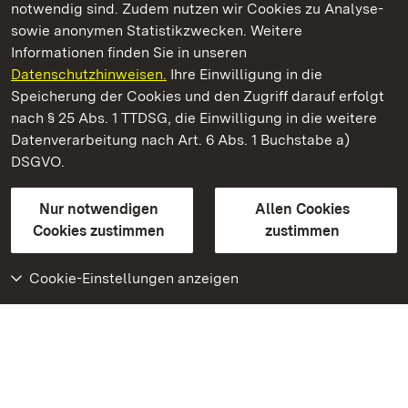
notwendig sind. Zudem nutzen wir Cookies zu Analyse-
sowie anonymen Statistikzwecken. Weitere
Informationen finden Sie in unseren
Datenschutzhinweisen.
Ihre Einwilligung in die
Staatliche Schlösser und Gärten Baden‑Württemberg
Speicherung der Cookies und den Zugriff darauf erfolgt
nach § 25 Abs. 1 TTDSG, die Einwilligung in die weitere
Staatliche Schlösser und Gärten Baden-Württemberg
Datenverarbeitung nach Art. 6 Abs. 1 Buchstabe a)
DSGVO.
Kontakt
FAQ
Impressum
Datenschutz
Gebärdensprache
Leichte Sprache
Erklärung zur Barrierefreiheit
Nur notwendigen
Allen Cookies
BITV-konform (geprüfte Seiten)
Cookies zustimmen
zustimmen
Cookie-Einstellungen anzeigen
Weiteres
Portal
Monumente
Besuchen Sie uns auf
Facebook
Besuchen Sie uns auf
Instagram