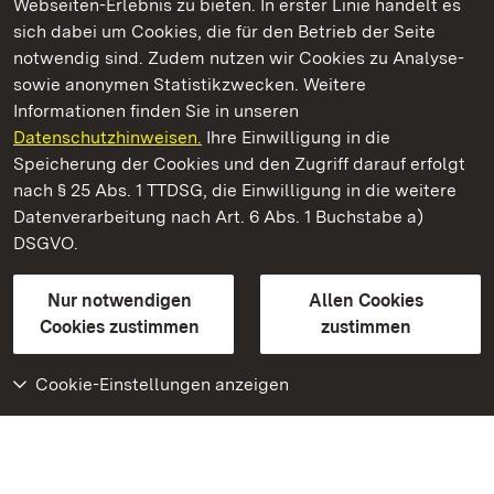
Webseiten-Erlebnis zu bieten. In erster Linie handelt es
Kommen. Staunen. Genießen.
sich dabei um Cookies, die für den Betrieb der Seite
notwendig sind. Zudem nutzen wir Cookies zu Analyse-
sowie anonymen Statistikzwecken. Weitere
Informationen finden Sie in unseren
Datenschutzhinweisen.
Ihre Einwilligung in die
Staatliche Schlösser und Gärten Baden‑Württemberg
Speicherung der Cookies und den Zugriff darauf erfolgt
nach § 25 Abs. 1 TTDSG, die Einwilligung in die weitere
Staatliche Schlösser und Gärten Baden-Württemberg
Datenverarbeitung nach Art. 6 Abs. 1 Buchstabe a)
DSGVO.
Kontakt
FAQ
Impressum
Datenschutz
Gebärdensprache
Leichte Sprache
Erklärung zur Barrierefreiheit
Nur notwendigen
Allen Cookies
BITV-konform (geprüfte Seiten)
Cookies zustimmen
zustimmen
Cookie-Einstellungen anzeigen
Weiteres
Portal
Monumente
Besuchen Sie uns auf
Facebook