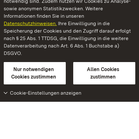
notwendig sind. Zudem nutzen wir Cookies zu Analyse-
sowie anonymen Statistikzwecken. Weitere
Informationen finden Sie in unseren
Datenschutzhinweisen.
Ihre Einwilligung in die
Staatliche Schlösser und Gärten Baden‑Württemberg
Speicherung der Cookies und den Zugriff darauf erfolgt
nach § 25 Abs. 1 TTDSG, die Einwilligung in die weitere
Staatliche Schlösser und Gärten Baden-Württemberg
Datenverarbeitung nach Art. 6 Abs. 1 Buchstabe a)
DSGVO.
Kontakt
FAQ
Impressum
Datenschutz
Gebärdensprache
Leichte Sprache
Erklärung zur Barrierefreiheit
Nur notwendigen
Allen Cookies
BITV-konform (geprüfte Seiten)
Cookies zustimmen
zustimmen
Cookie-Einstellungen anzeigen
Weiteres
Portal
Monumente
Besuchen Sie uns auf
Facebook
Besuchen Sie uns auf
Instagram