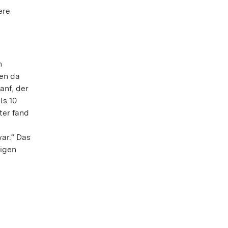
ere
n
gen da
anf, der
ls 10
ter fand
ar.“ Das
tigen