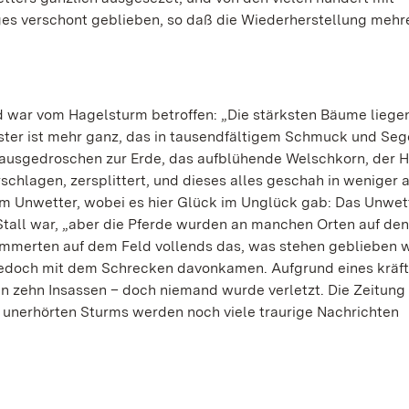
ges verschont geblieben, so daß die Wiederherstellung mehr
d war vom Hagelsturm betroffen: „Die stärksten Bäume liege
nster ist mehr ganz, das in tausendfältigem Schmuck und Se
ausgedroschen zur Erde, das aufblühende Welschkorn, der H
chlagen, zersplittert, und dieses alles geschah in weniger a
dem Unwetter, wobei es hier Glück im Unglück gab: Das Unwet
Stall war, „aber die Pferde wurden an manchen Orten auf den
merten auf dem Feld vollends das, was stehen geblieben w
e jedoch mit dem Schrecken davonkamen. Aufgrund eines kräf
 zehn Insassen – doch niemand wurde verletzt. Die Zeitung
 unerhörten Sturms werden noch viele traurige Nachrichten