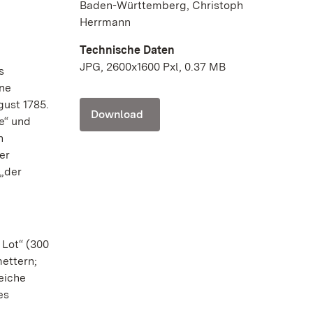
Baden-Württemberg, Christoph
Herrmann
Technische Daten
JPG, 2600x1600 Pxl, 0.37 MB
s
hne
gust 1785.
Download
e“ und
n
er
 „der
 Lot“ (300
ettern;
eiche
es