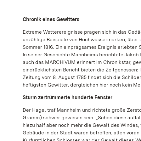
Chronik eines Gewitters
Extreme Wetterereignisse prägen sich in das Gedä
unzählige Beispiele von Hochwassermarken, über 
Sommer 1816. Ein einprägsames Ereignis erlebten 
In seiner Geschichte Mannheims berichtete Jakob 
auch das MARCHIVUM erinnert im Chronikstar, gewo
eindrücklichsten Bericht bieten die Zeitgenossen:
Zeitung vom 8. August 1785 findet sich die Schilde
heftigsten Gewitter, dergleichen hier noch kein Me
Sturm zertrümmerte hunderte Fenster
Der Hagel traf Mannheim und richtete große Zerstör
Gramm) schwer gewesen sein. „Schon diese auffal
hiezu half aber noch mehr die Gewalt des Windes,
Gebäude in der Stadt waren betroffen, allen vora
Kurfürstlichen Schlosses war der Gewalt dieses We