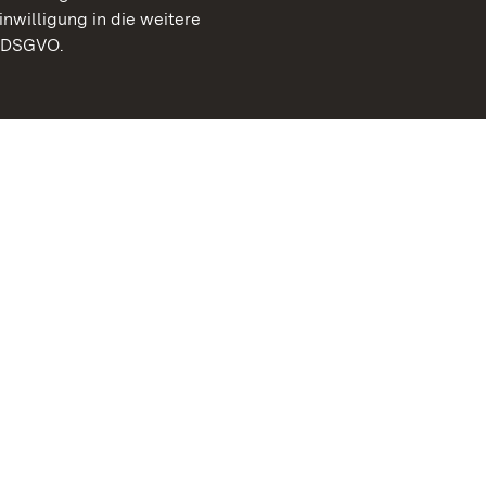
inwilligung in die weitere
) DSGVO.
Staatliche Schlösser un
Baden-Württemberg
Kontakt
FAQ
Impressum
Datenschutz
Gebärdensprache
Leichte Sprache
Erklärung zur Barrierefre
BITV-konform (geprüfte S