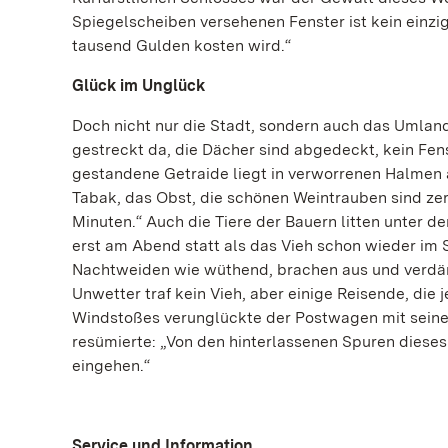
Spiegelscheiben versehenen Fenster ist kein einzi
tausend Gulden kosten wird.“
Glück im Unglück
Doch nicht nur die Stadt, sondern auch das Umlan
gestreckt da, die Dächer sind abgedeckt, kein Fe
gestandene Getraide liegt in verworrenen Halmen 
Tabak, das Obst, die schönen Weintrauben sind zers
Minuten.“ Auch die Tiere der Bauern litten unter 
erst am Abend statt als das Vieh schon wieder im 
Nachtweiden wie wüthend, brachen aus und verdäm
Unwetter traf kein Vieh, aber einige Reisende, di
Windstoßes verunglückte der Postwagen mit seinen
resümierte: „Von den hinterlassenen Spuren dieses
eingehen.“
Service und Information