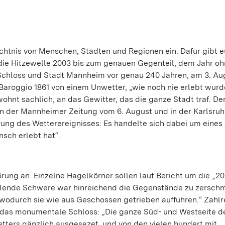
chtnis von Menschen, Städten und Regionen ein. Dafür gibt e
die Hitzewelle 2003 bis zum genauen Gegenteil, dem Jahr o
Schloss und Stadt Mannheim vor genau 240 Jahren, am 3. Au
Baroggio 1861 von einem Unwetter, „wie noch nie erlebt wurd
hnt sachlich, an das Gewitter, das die ganze Stadt traf. De
 In der Mannheimer Zeitung vom 6. August und in der Karlsruh
rung des Wetterereignisses: Es handelte sich dabei um eines
nsch erlebt hat“.
ung an. Einzelne Hagelkörner sollen laut Bericht um die „20
lende Schwere war hinreichend die Gegenstände zu zerschm
 wodurch sie wie aus Geschossen getrieben auffuhren.“ Zahlr
n das monumentale Schloss: „Die ganze Süd- und Westseite d
tters gänzlich ausgesezet, und von den vielen hundert mit