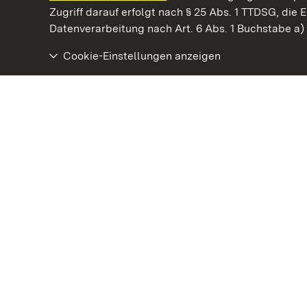
Kommen. Staunen. Genießen.
Zugriff darauf erfolgt nach § 25 Abs. 1 TTDSG, die E
Datenverarbeitung nach Art. 6 Abs. 1 Buchstabe a
Cookie-Einstellungen anzeigen
Staatliche Schlösser und Gärten Baden‑Württemberg