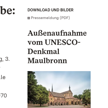
be:
DOWNLOAD UND BILDER
Pressemeldung (PDF)
Außenaufnahme
vom UNESCO-
Denkmal
, 3.
Maulbronn
r
le
)70