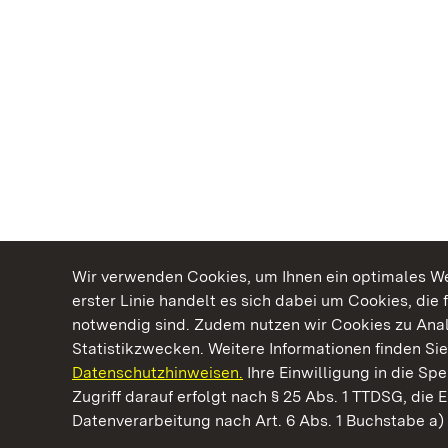
Wir verwenden Cookies, um Ihnen ein optimales Web
erster Linie handelt es sich dabei um Cookies, die 
notwendig sind. Zudem nutzen wir Cookies zu Ana
Statistikzwecken. Weitere Informationen finden Sie
Datenschutzhinweisen.
Ihre Einwilligung in die S
Kommen. Staunen. Genießen.
Zugriff darauf erfolgt nach § 25 Abs. 1 TTDSG, die E
Datenverarbeitung nach Art. 6 Abs. 1 Buchstabe a