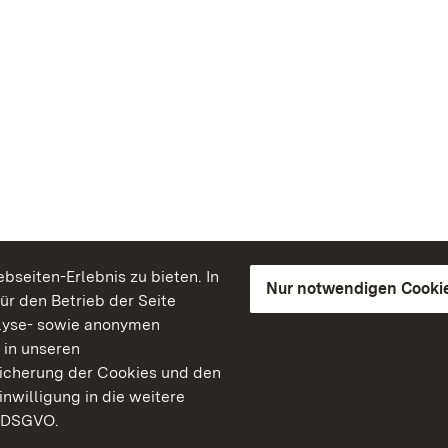
seiten-Erlebnis zu bieten. In
Nur notwendigen Cooki
für den Betrieb der Seite
lyse- sowie anonymen
 in unseren
peicherung der Cookies und den
inwilligung in die weitere
) DSGVO.
Staatliche Schlösser un