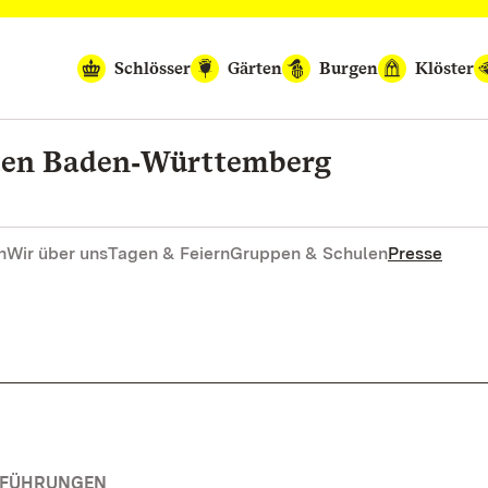
Schlösser
Gärten
Burgen
Klöster
rten Baden‑Württemberg
n
Wir über uns
Tagen & Feiern
Gruppen & Schulen
Presse
RFÜHRUNGEN