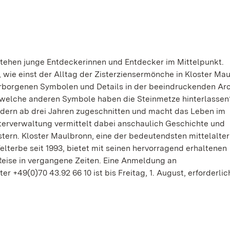
stehen junge Entdeckerinnen und Entdecker im Mittelpunkt.
r, wie einst der Alltag der Zisterziensermönche in Kloster Ma
erborgenen Symbolen und Details in der beeindruckenden Arc
 welche anderen Symbole haben die Steinmetze hinterlassen
indern ab drei Jahren zugeschnitten und macht das Leben im
sterverwaltung vermittelt dabei anschaulich Geschichte und
stern. Kloster Maulbronn, eine der bedeutendsten mittelalter
terbe seit 1993, bietet mit seinen hervorragend erhaltenen
Reise in vergangene Zeiten. Eine Anmeldung an
er +49(0)70 43.92 66 10 ist bis Freitag, 1. August, erforderlic