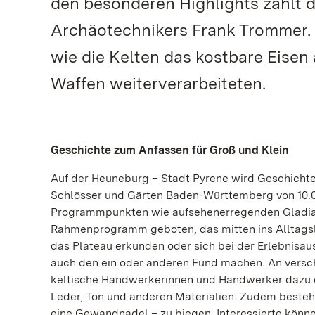
den besonderen Highlights zählt d
Archäotechnikers Frank Trommer. I
wie die Kelten das kostbare Eise
Waffen weiterverarbeiteten.
Geschichte zum Anfassen für Groß und Klein
Auf der Heuneburg – Stadt Pyrene wird Geschichte
Schlösser und Gärten Baden-Württemberg von 10.00
Programmpunkten wie aufsehenerregenden Gladiat
Rahmenprogramm geboten, das mitten ins Alltagsl
das Plateau erkunden oder sich bei der Erlebnisa
auch den ein oder anderen Fund machen. An versc
keltische Handwerkerinnen und Handwerker dazu ei
Leder, Ton und anderen Materialien. Zudem besteht
eine Gewandnadel – zu biegen. Interessierte könn