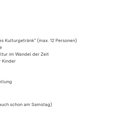
es Kulturgetränk“ (max. 12 Personen)
e
ltur im Wandel der Zeit
r Kinder
ellung
 (auch schon am Samstag)