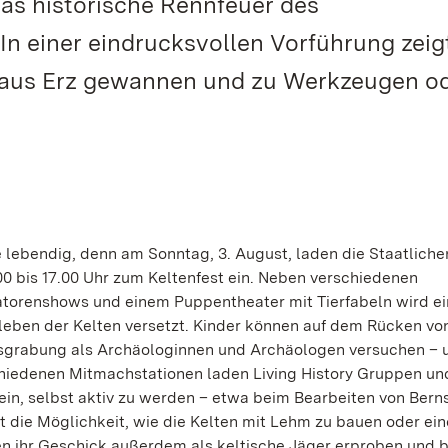
as historische Rennfeuer des
n einer eindrucksvollen Vorführung zeigt
n aus Erz gewannen und zu Werkzeugen o
 lebendig, denn am Sonntag, 3. August, laden die Staatliche
 bis 17.00 Uhr zum Keltenfest ein. Neben verschiedenen
orenshows und einem Puppentheater mit Tierfabeln wird ei
eben der Kelten versetzt. Kinder können auf dem Rücken vo
usgrabung als Archäologinnen und Archäologen versuchen – 
hiedenen Mitmachstationen laden Living History Gruppen un
n, selbst aktiv zu werden – etwa beim Bearbeiten von Berns
 die Möglichkeit, wie die Kelten mit Lehm zu bauen oder ein
en ihr Geschick außerdem als keltische Jäger erproben und 