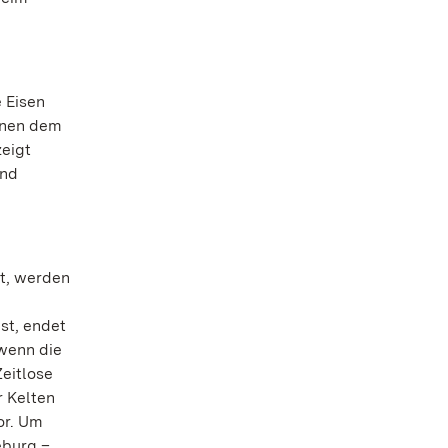
 Eisen
nnen dem
eigt
und
t, werden
st, endet
 wenn die
eitlose
r Kelten
or. Um
eburg –