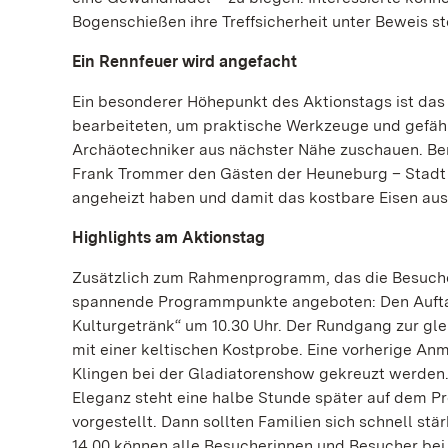
Bogenschießen ihre Treffsicherheit unter Beweis st
Ein Rennfeuer wird angefacht
Ein besonderer Höhepunkt des Aktionstags ist das 
bearbeiteten, um praktische Werkzeuge und gefäh
Archäotechniker aus nächster Nähe zuschauen. Be
Frank Trommer den Gästen der Heuneburg – Stadt P
angeheizt haben und damit das kostbare Eisen aus
Highlights am Aktionstag
Zusätzlich zum Rahmenprogramm, das die Besucher
spannende Programmpunkte angeboten: Den Auftakt
Kulturgetränk“ um 10.30 Uhr. Der Rundgang zur gle
mit einer keltischen Kostprobe. Eine vorherige Anm
Klingen bei der Gladiatorenshow gekreuzt werden.
Eleganz steht eine halbe Stunde später auf dem 
vorgestellt. Dann sollten Familien sich schnell st
14.00 können alle Besucherinnen und Besucher be