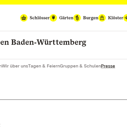
Schlösser
Gärten
Burgen
Klöster
rten Baden‑Württemberg
n
Wir über uns
Tagen & Feiern
Gruppen & Schulen
Presse
E