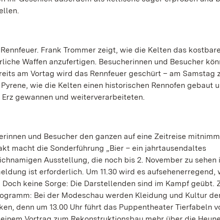
ellen.
Rennfeuer. Frank Trommer zeigt, wie die Kelten das kostbare
rliche Waffen anzufertigen. Besucherinnen und Besucher kö
reits am Vortag wird das Rennfeuer geschürt – am Samstag z
yrene, wie die Kelten einen historischen Rennofen gebaut 
 Erz gewannen und weiterverarbeiteten.
innen und Besucher den ganzen auf eine Zeitreise mitnimm
 macht die Sonderführung „Bier – ein jahrtausendaltes
ichnamigen Ausstellung, die noch bis 2. November zu sehen i
eldung ist erforderlich. Um 11.30 wird es aufsehenerregend,
 Doch keine Sorge: Die Darstellenden sind im Kampf geübt. Z
Programm: Bei der Modeschau werden Kleidung und Kultur de
ärken, denn um 13.00 Uhr führt das Puppentheater Tierfabeln v
i einem Vortrag zum Rekonstruktionsbau mehr über die Heun