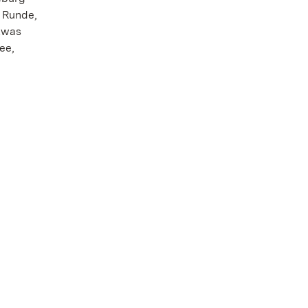
e Runde,
etwas
ee,