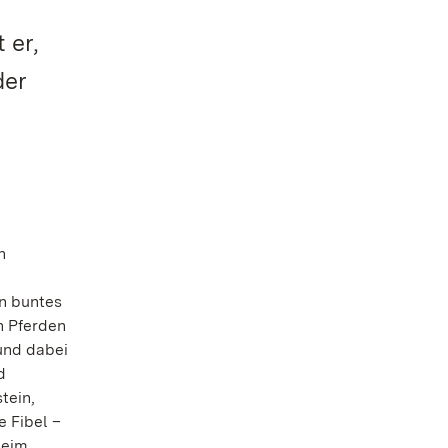
 er,
der
n
n buntes
n Pferden
und dabei
d
tein,
e Fibel –
beim