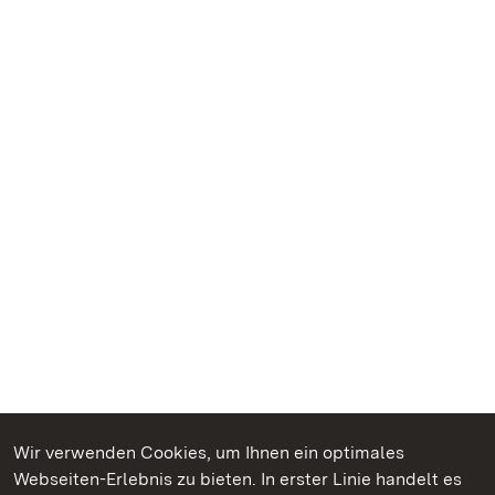
Wir verwenden Cookies, um Ihnen ein optimales
Webseiten-Erlebnis zu bieten. In erster Linie handelt es
Kommen. Staunen. Genießen.