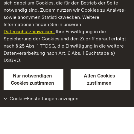
sich dabei um Cookies, die für den Betrieb der Seite
notwendig sind. Zudem nutzen wir Cookies zu Analyse-
sowie anonymen Statistikzwecken. Weitere
Informationen finden Sie in unseren
Datenschutzhinweisen.
Ihre Einwilligung in die
Staatliche Schlösser und Gärten Baden‑Württemberg
Speicherung der Cookies und den Zugriff darauf erfolgt
nach § 25 Abs. 1 TTDSG, die Einwilligung in die weitere
Staatliche Schlösser und Gärten Baden-Württemberg
Datenverarbeitung nach Art. 6 Abs. 1 Buchstabe a)
DSGVO.
Kontakt
FAQ
Impressum
Datenschutz
Gebärdensprache
Leichte Sprache
Erklärung zur Barrierefreiheit
Nur notwendigen
Allen Cookies
BITV-konform (geprüfte Seiten)
Cookies zustimmen
zustimmen
Cookie-Einstellungen anzeigen
Weiteres
Portal
Monumente
Besuchen Sie uns auf
Facebook
Besuchen Sie uns auf