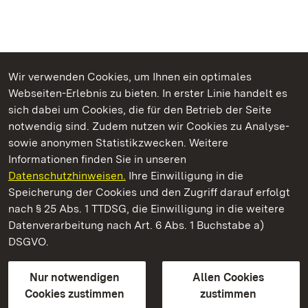
Wir verwenden Cookies, um Ihnen ein optimales
Webseiten-Erlebnis zu bieten. In erster Linie handelt es
Kommen. Staunen. Genießen.
sich dabei um Cookies, die für den Betrieb der Seite
notwendig sind. Zudem nutzen wir Cookies zu Analyse-
sowie anonymen Statistikzwecken. Weitere
Informationen finden Sie in unseren
Datenschutzhinweisen.
Ihre Einwilligung in die
Staatliche Schlösser und Gärten Baden‑Württemberg
Speicherung der Cookies und den Zugriff darauf erfolgt
nach § 25 Abs. 1 TTDSG, die Einwilligung in die weitere
Staatliche Schlösser und Gärten Baden-Württemberg
Datenverarbeitung nach Art. 6 Abs. 1 Buchstabe a)
DSGVO.
Kontakt
FAQ
Impressum
Datenschutz
Gebärdensprache
Leichte Sprache
Erklärung zur Barrierefreiheit
Nur notwendigen
Allen Cookies
BITV-konform (geprüfte Seiten)
Cookies zustimmen
zustimmen