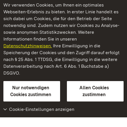
Wir verwenden Cookies, um Ihnen ein optimales
Webseiten-Erlebnis zu bieten. In erster Linie handelt es
Kommen. Staunen. Genießen.
sich dabei um Cookies, die für den Betrieb der Seite
notwendig sind. Zudem nutzen wir Cookies zu Analyse-
sowie anonymen Statistikzwecken. Weitere
Informationen finden Sie in unseren
Datenschutzhinweisen.
Ihre Einwilligung in die
Staatliche Schlösser und Gärten Baden‑Württemberg
Speicherung der Cookies und den Zugriff darauf erfolgt
nach § 25 Abs. 1 TTDSG, die Einwilligung in die weitere
Staatliche Schlösser und Gärten Baden-Württemberg
Datenverarbeitung nach Art. 6 Abs. 1 Buchstabe a)
DSGVO.
Kontakt
FAQ
Impressum
Datenschutz
Gebärdensprache
Leichte Sprache
Erklärung zur Barrierefreiheit
Nur notwendigen
Allen Cookies
BITV-konform (geprüfte Seiten)
Cookies zustimmen
zustimmen
Cookie-Einstellungen anzeigen
Weiteres
Portal
Monumente