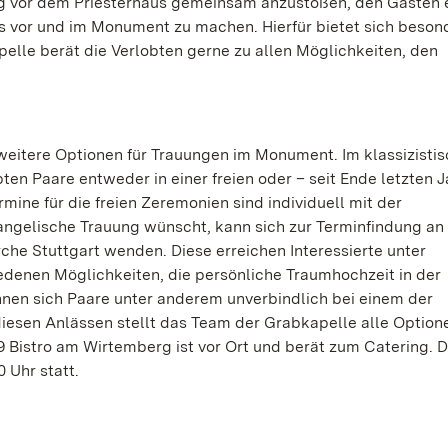
g vor dem Priesterhaus gemeinsam anzustoßen, den Gästen 
s vor und im Monument zu machen. Hierfür bietet sich beson
lle berät die Verlobten gerne zu allen Möglichkeiten, den
eitere Optionen für Trauungen im Monument. Im klassizisti
en Paare entweder in einer freien oder – seit Ende letzten J
mine für die freien Zeremonien sind individuell mit der
ngelische Trauung wünscht, kann sich zur Terminfindung an 
che Stuttgart wenden. Diese erreichen Interessierte unter
edenen Möglichkeiten, die persönliche Traumhochzeit in der
nen sich Paare unter anderem unverbindlich bei einem der
diesen Anlässen stellt das Team der Grabkapelle alle Option
 Bistro am Wirtemberg ist vor Ort und berät zum Catering. D
0 Uhr statt.