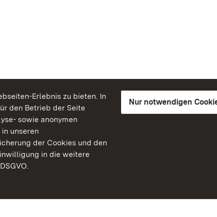
seiten-Erlebnis zu bieten. In
Nur notwendigen Cooki
für den Betrieb der Seite
lyse- sowie anonymen
 in unseren
peicherung der Cookies und den
inwilligung in die weitere
) DSGVO.
Staatliche Schlösser un
Baden-Württemberg
Kontakt
FAQ