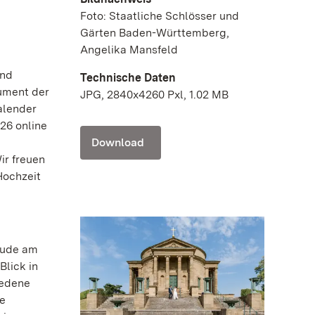
Foto: Staatliche Schlösser und
Gärten Baden-Württemberg,
Angelika Mansfeld
und
Technische Daten
nument der
JPG, 2840x4260 Pxl, 1.02 MB
alender
26 online
Download
ir freuen
Hochzeit
äude am
Blick in
iedene
se