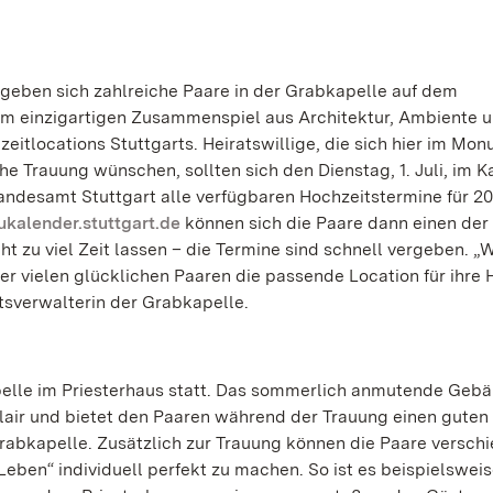
r geben sich zahlreiche Paare in der Grabkapelle auf dem
m einzigartigen Zusammenspiel aus Architektur, Ambiente 
itlocations Stuttgarts. Heiratswillige, die sich hier im Mo
e Trauung wünschen, sollten sich den Dienstag, 1. Juli, im K
tandesamt Stuttgart alle verfügbaren Hochzeitstermine für 20
aukalender.stuttgart.de
können sich die Paare dann einen der
ht zu viel Zeit lassen – die Termine sind schnell vergeben. „W
er vielen glücklichen Paaren die passende Location für ihre 
tsverwalterin der Grabkapelle.
pelle im Priesterhaus statt. Das sommerlich anmutende Geb
air und bietet den Paaren während der Trauung einen guten 
abkapelle. Zusätzlich zur Trauung können die Paare versch
ben“ individuell perfekt zu machen. So ist es beispielswei