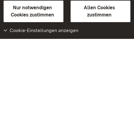
Gebärdensprache
Leichte Sprache
Erklärung zur Barrierefreiheit
Nur notwendigen
Allen Cookies
BITV-konform (geprüfte Seiten)
Cookies zustimmen
zustimmen
Cookie-Einstellungen anzeigen
Weiteres
Portal
Monumente
Besuchen Sie uns auf
Facebook
Besuchen Sie uns auf
Instagram
Besuchen Sie uns auf
Youtube
Lernen Sie unsere Apps
kennen
Google Play Store
App Store für iPhone