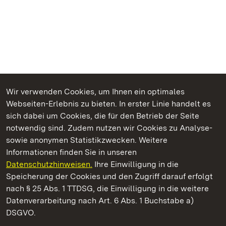
Wir verwenden Cookies, um Ihnen ein optimales
Webseiten-Erlebnis zu bieten. In erster Linie handelt es
Kommen. Staunen. Genießen.
sich dabei um Cookies, die für den Betrieb der Seite
notwendig sind. Zudem nutzen wir Cookies zu Analyse-
sowie anonymen Statistikzwecken. Weitere
Informationen finden Sie in unseren
Datenschutzhinweisen.
Ihre Einwilligung in die
Staatliche Schlösser und Gärten Baden‑Württemberg
Speicherung der Cookies und den Zugriff darauf erfolgt
nach § 25 Abs. 1 TTDSG, die Einwilligung in die weitere
Staatliche Schlösser und Gärten Baden-Württemberg
Datenverarbeitung nach Art. 6 Abs. 1 Buchstabe a)
DSGVO.
Kontakt
FAQ
Impressum
Datenschutz