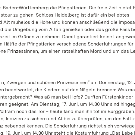
n Baden-Württemberg die Pfingstferien. Die freie Zeit bietet 
our zu gehen. Schloss Heidelberg ist dafür ein beliebtes
nd Alt mühelos die Höhe und können anschließend die impos
und die Umgebung vom Altan genießen oder das große Fass b
Auszeit im Grünen zu nehmen. Damit garantiert keine Langewei
n Hälfte der Pfingstferien verschiedene Sonderführungen für 
öne Prinzessinnen, um einen rätselhaften Mord und um das L
rn, Zwergen und schönen Prinzessinnen“ am Donnerstag, 12. 
gen beantwortet, die Kindern auf den Nägeln brennen: Was ma
ntergebracht? Was aß man bei Hofe? Durften Fürstenkinder 
ren geeignet. Am Dienstag, 17. Juni, um 14.30 Uhr sind hinge
olfram noch das Tor – heute fand man ihn tot im Burggraben.
, Indizien zu sichern und Alibis zu überprüfen, um den Fall z
anz nebenbei kennen. Die Sonderführung richtet sich vorwieg
, 19. Juni, um 14.30 Uhr steht die Kostümführung „Das Lebe 