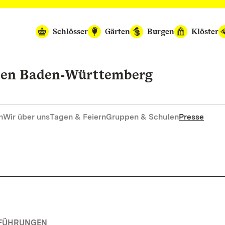
Schlösser
Gärten
Burgen
Klöster
rten Baden‑Württemberg
n
Wir über uns
Tagen & Feiern
Gruppen & Schulen
Presse
RFÜHRUNGEN