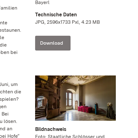
Bayerl
Familien
Technische Daten
JPG, 2596x1733 Pxl, 4.23 MB
ante
estaunen.
le
Download
die
eben bei
Juni, um
chten die
spielen?
gen
 Bei
u lösen.
end an
Bildnachweis
bei Hofe“
Foto: Staatliche Schlösser und