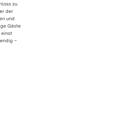
hloss zu
er der
sen und
unge Gäste
 einst
bendig –