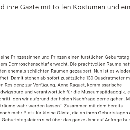
nd ihre Gäste mit tollen Kostümen und e
ne Prinzessinnen und Prinzen einen fürstlichen Geburtstag 
nem Dornröschenschlaf erwacht. Die prachtvollen Räume hat
den ehemals schlichten Räumen gezaubert. Nun ist es wieder
ffnet. Damit stehen ab sofort zusätzliche 130 Quadratmeter m
n Residenz zur Verfügung. Anne Raquet, kommissarische
udwigsburg und verantwortlich für die Museumspädagogik, er
chritt, den wir aufgrund der hohen Nachfrage gerne gehen. M
rträume wahr werden lassen“. Zusammen mit dem bereits
noch mehr Platz für kleine Gäste, die an ihren Geburtstagen
e Geburtstagsfeiern sind über das ganze Jahr auf Anfrage bu