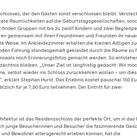
chlosses, der den Gästen sonst verschlossen bleibt: Verstec
htete Räumlichkeiten auf die Geburtstagsgesellschaften, son
t finden Gruppen mit bis zu zwölf Kindern und zwei Begleitp
ahren gemeinsam mit ihren Freundinnen und Freunden ihr neue
e Weise. Im Ankleidezimmer erhalten die kleinen Adligen zu
den Führung standesgemäß gekleidet durch die Räume zu fl
nsaals noch Erinnerungsfotos gemacht werden. So entstehe
ächtnis bleiben. „Unser Ziel ist langfristig gedacht: Wir mö
ene, selbst wieder ins Schloss zurückkehren wollen – um die
, erklärt Stephan Hurst. Das Erlebnis kostet pauschal 150 Eu
lich für je 7,50 Euro teilnehmen. Der Eintritt für zwei
itektur ist das Residenzschloss der perfekte Ort, um in das 
ch junge Besucherinnen und Besucher die faszinierende Gesc
 und Bewohner altersgerecht erleben können, hat die