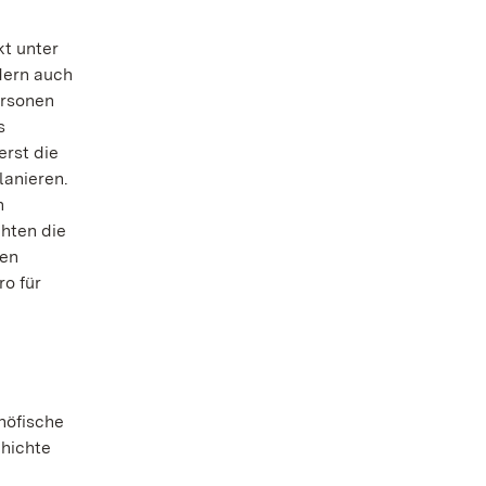
kt unter
dern auch
ersonen
s
erst die
anieren.
n
chten die
sen
ro für
höfische
hichte