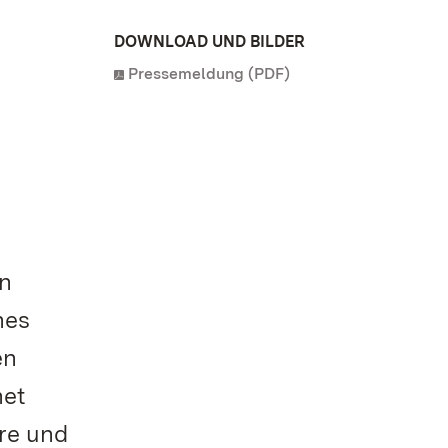
DOWNLOAD UND BILDER
Pressemeldung (PDF)
en
hes
en
net
re und