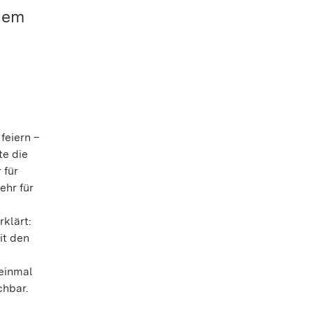
inem
feiern –
te die
 für
ehr für
klärt:
it den
 einmal
chbar.