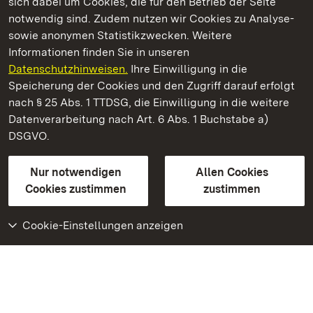
sich dabei um Cookies, die für den Betrieb der Seite
notwendig sind. Zudem nutzen wir Cookies zu Analyse-
sowie anonymen Statistikzwecken. Weitere
Informationen finden Sie in unseren
Datenschutzhinweisen.
Ihre Einwilligung in die
Staatliche Schlösser und Gärten Baden‑Württemberg
Speicherung der Cookies und den Zugriff darauf erfolgt
nach § 25 Abs. 1 TTDSG, die Einwilligung in die weitere
Staatliche Schlösser und Gärten Baden-Württemberg
Datenverarbeitung nach Art. 6 Abs. 1 Buchstabe a)
DSGVO.
Kontakt
FAQ
Impressum
Datenschutz
Gebärdensprache
Leichte Sprache
Erklärung zur Barrierefreiheit
Nur notwendigen
Allen Cookies
BITV-konform (geprüfte Seiten)
Cookies zustimmen
zustimmen
Cookie-Einstellungen anzeigen
Weiteres
Portal
Monumente
Besuchen Sie uns auf
Facebook
Besuchen Sie uns auf