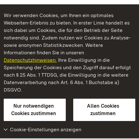
Wir verwenden Cookies, um Ihnen ein optimales
Webseiten-Erlebnis zu bieten. In erster Linie handelt es
Kommen. Staunen. Genießen.
sich dabei um Cookies, die für den Betrieb der Seite
notwendig sind. Zudem nutzen wir Cookies zu Analyse-
sowie anonymen Statistikzwecken. Weitere
Informationen finden Sie in unseren
Datenschutzhinweisen.
Ihre Einwilligung in die
Staatliche Schlösser und Gärten Baden‑Württemberg
Speicherung der Cookies und den Zugriff darauf erfolgt
nach § 25 Abs. 1 TTDSG, die Einwilligung in die weitere
Staatliche Schlösser und Gärten Baden-Württemberg
Datenverarbeitung nach Art. 6 Abs. 1 Buchstabe a)
DSGVO.
Kontakt
FAQ
Impressum
Datenschutz
Gebärdensprache
Leichte Sprache
Erklärung zur Barrierefreiheit
Nur notwendigen
Allen Cookies
BITV-konform (geprüfte Seiten)
Cookies zustimmen
zustimmen
Cookie-Einstellungen anzeigen
Weiteres