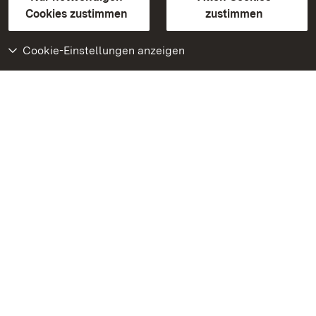
BITV-konform (geprüfte Seiten)
Cookies zustimmen
zustimmen
Cookie-Einstellungen anzeigen
Weiteres
Portal
Monumente
Besuchen Sie uns auf
Facebook
Besuchen Sie uns auf
Instagram
Besuchen Sie uns auf
Youtube
Lernen Sie unsere Apps
kennen
Google Play Store
App Store für iPhone