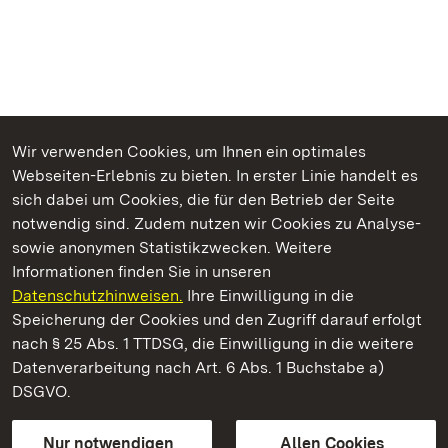
Wir verwenden Cookies, um Ihnen ein optimales
Webseiten-Erlebnis zu bieten. In erster Linie handelt es
Kommen. Staunen. Genießen.
sich dabei um Cookies, die für den Betrieb der Seite
notwendig sind. Zudem nutzen wir Cookies zu Analyse-
sowie anonymen Statistikzwecken. Weitere
Informationen finden Sie in unseren
Datenschutzhinweisen.
Ihre Einwilligung in die
Staatliche Schlösser und Gärten Baden‑Württemberg
Speicherung der Cookies und den Zugriff darauf erfolgt
nach § 25 Abs. 1 TTDSG, die Einwilligung in die weitere
Staatliche Schlösser und Gärten Baden-Württemberg
Datenverarbeitung nach Art. 6 Abs. 1 Buchstabe a)
DSGVO.
Kontakt
FAQ
Impressum
Datenschutz
Gebärdensprache
Leichte Sprache
Erklärung zur Barrierefreiheit
Nur notwendigen
Allen Cookies