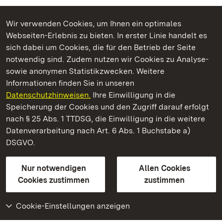
Wir verwenden Cookies, um Ihnen ein optimales
Webseiten-Erlebnis zu bieten. In erster Linie handelt es
Kommen. Staunen. Genießen.
sich dabei um Cookies, die für den Betrieb der Seite
notwendig sind. Zudem nutzen wir Cookies zu Analyse-
sowie anonymen Statistikzwecken. Weitere
Informationen finden Sie in unseren
Datenschutzhinweisen.
Ihre Einwilligung in die
Staatliche Schlösser und Gärten Baden‑Württemberg
Speicherung der Cookies und den Zugriff darauf erfolgt
nach § 25 Abs. 1 TTDSG, die Einwilligung in die weitere
Staatliche Schlösser und Gärten Baden-Württemberg
Datenverarbeitung nach Art. 6 Abs. 1 Buchstabe a)
DSGVO.
Kontakt
FAQ
Impressum
Datenschutz
Gebärdensprache
Leichte Sprache
Erklärung zur Barrierefreiheit
Nur notwendigen
Allen Cookies
BITV-konform (geprüfte Seiten)
Cookies zustimmen
zustimmen
Cookie-Einstellungen anzeigen
Weiteres