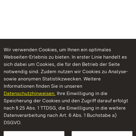
Wir verwenden Cookies, um Ihnen ein optimales
Webseiten-Erlebnis zu bieten. In erster Linie handelt es
Kommen. Staunen. Genießen.
sich dabei um Cookies, die für den Betrieb der Seite
notwendig sind. Zudem nutzen wir Cookies zu Analyse-
sowie anonymen Statistikzwecken. Weitere
Informationen finden Sie in unseren
Datenschutzhinweisen.
Ihre Einwilligung in die
Staatliche Schlösser und Gärten Baden‑Württemberg
Speicherung der Cookies und den Zugriff darauf erfolgt
nach § 25 Abs. 1 TTDSG, die Einwilligung in die weitere
Staatliche Schlösser und Gärten Baden-Württemberg
Datenverarbeitung nach Art. 6 Abs. 1 Buchstabe a)
DSGVO.
Kontakt
FAQ
Impressum
Datenschutz
Gebärdensprache
Leichte Sprache