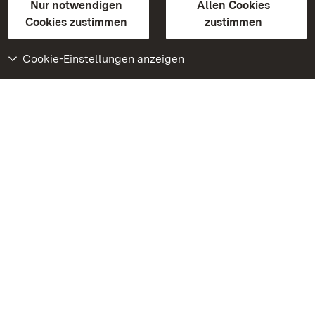
Erklärung zur Barrierefreiheit
Nur notwendigen
Allen Cookies
BITV-konform (geprüfte Seiten)
Cookies zustimmen
zustimmen
Cookie-Einstellungen anzeigen
Weiteres
Portal
Monumente
Besuchen Sie uns auf
Facebook
Besuchen Sie uns auf
Instagram
Besuchen Sie uns auf
Youtube
Lernen Sie unsere Apps
kennen
Google Play Store
App Store für iPhone