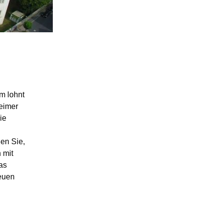
m lohnt
eimer
ie
en Sie,
 mit
as
euen