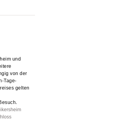
sheim und
itere
gig von der
en-Tage-
reises gelten
Besuch.
ikersheim
hloss