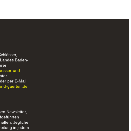
Schlösser,
s Landes Baden-
erer
loesser-und-
nter
der per E-Mail
und-gaerten.de
sen Newsletter,
fgeführten
halten. Jegliche
reitung in jedem