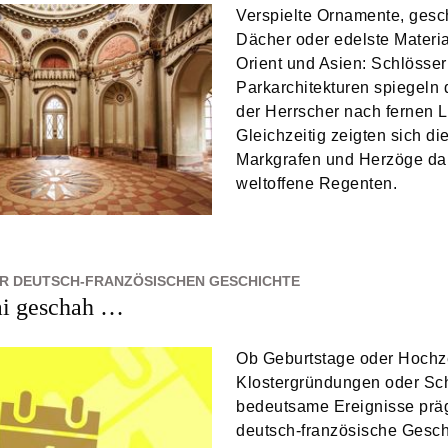
Verspielte Ornamente, ges
Dächer oder edelste Materi
Orient und Asien: Schlösse
Parkarchitekturen spiegeln
der Herrscher nach fernen L
Gleichzeitig zeigten sich di
Markgrafen und Herzöge dam
weltoffene Regenten.
ER DEUTSCH-FRANZÖSISCHEN GESCHICHTE
i geschah …
Ob Geburtstage oder Hochze
Klostergründungen oder Sc
bedeutsame Ereignisse prä
deutsch-französische Gesch