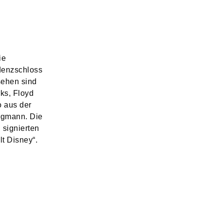
ie
denzschloss
sehen sind
ks, Floyd
o aus der
rgmann. Die
 signierten
lt Disney“.