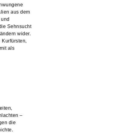
chwungene
alien aus dem
r und
 die Sehnsucht
ändern wider.
e Kurfürsten,
it als
iten,
hlachten –
gen die
ichte.