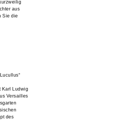
kurzweilig
ichter aus
 Sie die
Lucullus“
t Karl Ludwig
us Versailles
ssgarten
sischen
pt des