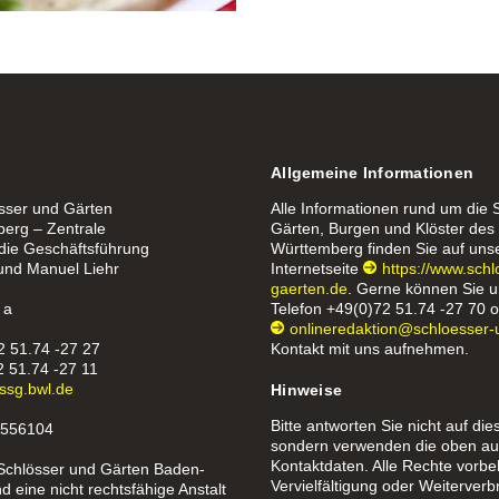
Allgemeine Informationen
össer und Gärten
Alle Informationen rund um die 
erg – Zentrale
Gärten, Burgen und Klöster de
 die Geschäftsführung
Württemberg finden Sie auf uns
 und Manuel Liehr
Internetseite
https://www.sch
gaerten.de
. Gerne können Sie u
 a
Telefon
+49(0)72 51.74 -27 70
o
onlineredaktion@schloesser-
2 51.74 -27 27
Kontakt mit uns aufnehmen.
2 51.74 -27 11
ssg.bwl.de
Hinweise
Bitte antworten Sie nicht auf die
1556104
sondern verwenden die oben au
Kontaktdaten. Alle Rechte vorbe
 Schlösser und Gärten Baden-
Vervielfältigung oder Weiterverb
 eine nicht rechtsfähige Anstalt