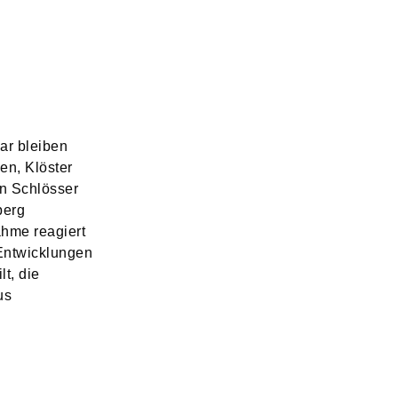
uar bleiben
en, Klöster
en Schlösser
berg
hme reagiert
 Entwicklungen
t, die
us