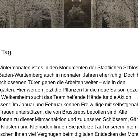
 Tag,
Wintermonaten ist es in den Monumenten der Staatlichen Schlö
Baden-Württemberg auch in normalen Jahren eher ruhig. Doch h
schlossenen Türen gehen die Arbeiten weiter – wie in den
gärten: Hier werden jetzt die Pflanzen für die neue Saison gezo
 Weikersheim sucht das Team helfende Hände für die Aktion
ssen“: Im Januar und Februar können Freiwillige mit selbstgenä
rauen unterstützen, die von Brustkrebs betroffen sind. Alle
tionen zu dieser Mitmachaktion und zu unseren Schlössern, Gär
Klöstern und Kleinoden finden Sie jederzeit auf unserem Interne
schen Ihnen viel Vergnügen beim digitalen Entdecken der Mo