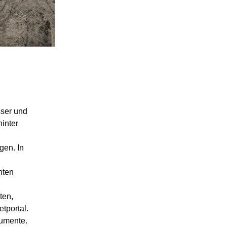
sser und
inter
gen. In
hten
ten,
tportal.
numente.