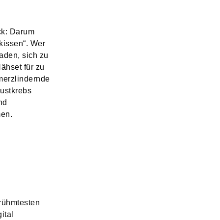
ck: Darum
zkissen“. Wer
laden, sich zu
Nähset für zu
erzlindernde
rustkrebs
nd
en.
rühmtesten
ital