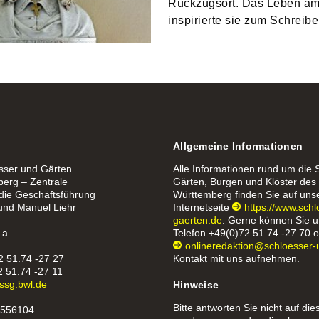
Rückzugsort. Das Leben a
inspirierte sie zum Schreibe
Allgemeine Informationen
össer und Gärten
Alle Informationen rund um die 
erg – Zentrale
Gärten, Burgen und Klöster de
 die Geschäftsführung
Württemberg finden Sie auf uns
 und Manuel Liehr
Internetseite
https://www.sch
gaerten.de
. Gerne können Sie u
 a
Telefon
+49(0)72 51.74 -27 70
o
onlineredaktion@schloesser-
2 51.74 -27 27
Kontakt mit uns aufnehmen.
2 51.74 -27 11
ssg.bwl.de
Hinweise
Bitte antworten Sie nicht auf die
1556104