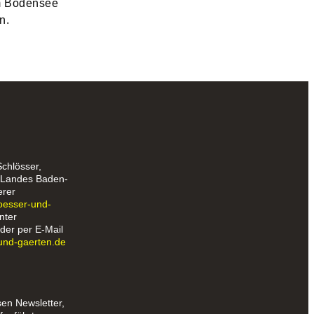
m Bodensee
n.
Schlösser,
s Landes Baden-
erer
loesser-und-
nter
der per E-Mail
und-gaerten.de
sen Newsletter,