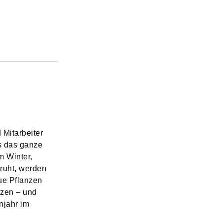
 Mitarbeiter
s das ganze
im Winter,
ruht, werden
ue Pflanzen
nzen – und
njahr im