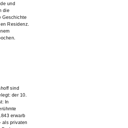
nde und
n die
e Geschichte
hen Residenz.
einem
Epochen.
hoff sind
legt: der 10.
t: In
erühmte
 1843 erwarb
 als privaten