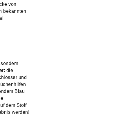
ücke von
en bekannten
al.
, sondern
r: die
chlösser und
Küchenhilfen
hendem Blau
ie
auf dem Stoff
ebnis werden!