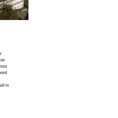
r
ise
loss
weit
lt in