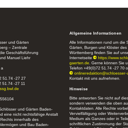
Allgemeine Informationen
össer und Gärten
Alle Informationen rund um die 
erg – Zentrale
Gärten, Burgen und Klöster de
 die Geschäftsführung
Württemberg finden Sie auf uns
 und Manuel Liehr
Internetseite
https://www.sch
gaerten.de
. Gerne können Sie u
 a
Telefon
+49(0)72 51.74 -27 70
o
onlineredaktion@schloesser-
2 51.74 -27 27
Kontakt mit uns aufnehmen.
2 51.74 -27 11
ssg.bwl.de
Hinweise
Bitte antworten Sie nicht auf die
1556104
sondern verwenden die oben au
Kontaktdaten. Alle Rechte vorbe
 Schlösser und Gärten Baden-
Vervielfältigung oder Weiterverb
 eine nicht rechtsfähige Anstalt
Medium als Ganzes oder in Teil
 Rechts innerhalb des
schriftlichen Zustimmung der St
 Vermögen und Bau Baden-