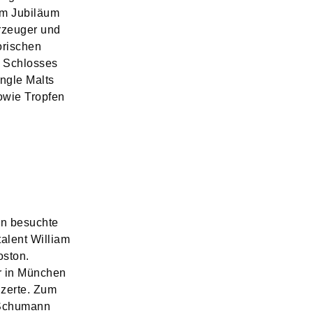
um Jubiläum
Erzeuger und
orischen
 Schlosses
ngle Malts
owie Tropfen
en besuchte
alent William
oston.
er in München
nzerte. Zum
 Schumann