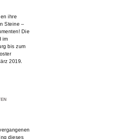
en ihre
en Steine –
umenten! Die
d im
rg bis zum
oster
ärz 2019.
TEN
 vergangenen
ing dieses