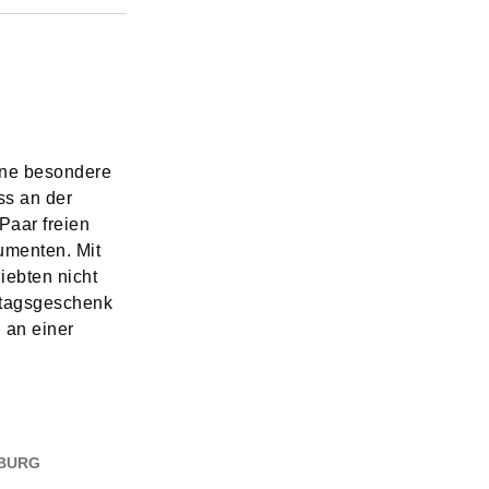
ine besondere
ss an der
Paar freien
numenten. Mit
iebten nicht
stagsgeschenk
 an einer
SBURG