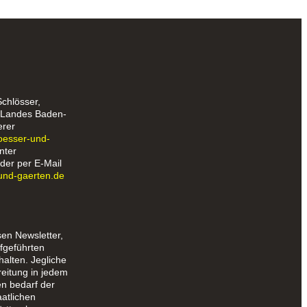
Schlösser,
s Landes Baden-
erer
loesser-und-
nter
der per E-Mail
und-gaerten.de
sen Newsletter,
fgeführten
halten. Jegliche
reitung in jedem
en bedarf der
aatlichen