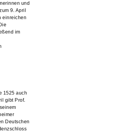
hmerinnen und
zum 9. April
n einreichen
Die
eßend im
n
te 1525 auch
l gibt Prof.
 seinem
heimer
en Deutschen
idenzschloss