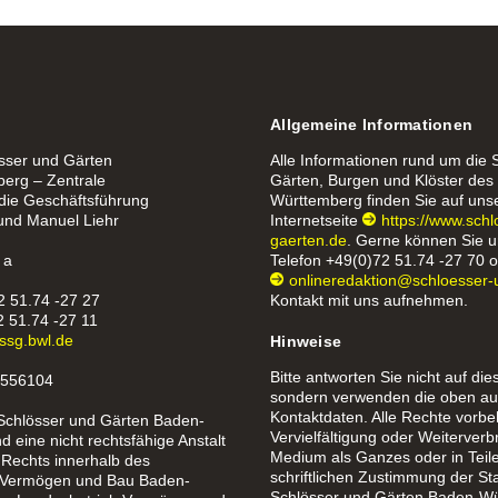
Allgemeine Informationen
össer und Gärten
Alle Informationen rund um die 
erg – Zentrale
Gärten, Burgen und Klöster de
 die Geschäftsführung
Württemberg finden Sie auf uns
 und Manuel Liehr
Internetseite
https://www.sch
gaerten.de
. Gerne können Sie u
 a
Telefon
+49(0)72 51.74 -27 70
o
onlineredaktion@schloesser-
2 51.74 -27 27
Kontakt mit uns aufnehmen.
2 51.74 -27 11
ssg.bwl.de
Hinweise
Bitte antworten Sie nicht auf die
1556104
sondern verwenden die oben au
Kontaktdaten. Alle Rechte vorbe
 Schlösser und Gärten Baden-
Vervielfältigung oder Weiterverb
 eine nicht rechtsfähige Anstalt
Medium als Ganzes oder in Teil
 Rechts innerhalb des
schriftlichen Zustimmung der St
 Vermögen und Bau Baden-
Schlösser und Gärten Baden-Wü