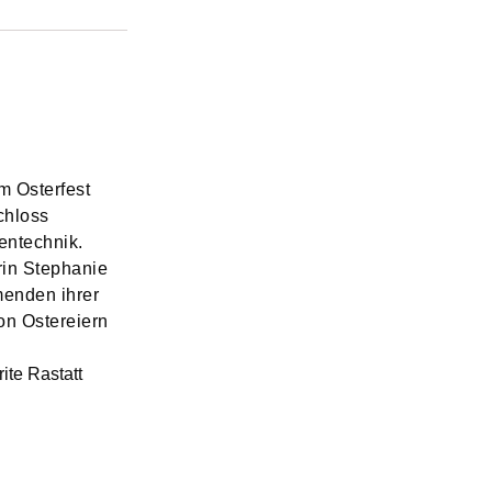
m Osterfest
chloss
tentechnik.
rin Stephanie
menden ihrer
von Ostereiern
te Rastatt