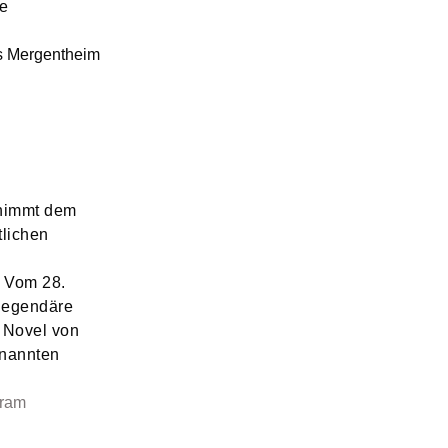
ie
s Mergentheim
rnimmt dem
tlichen
 Vom 28.
 legendäre
c Novel von
enannten
gram