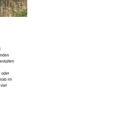
d
inden
Gestalten
 oder
Grab im
viel