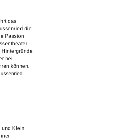
hrt das
ussenried die
die Passion
issentheater
n Hintergründe
r bei
hren können.
hussenried
 und Klein
einer