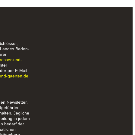
Schlösser,
s Landes Baden-
erer
loesser-und-
nter
der per E-Mail
und-gaerten.de
sen Newsletter,
fgeführten
halten. Jegliche
reitung in jedem
en bedarf der
aatlichen
rttemberg.