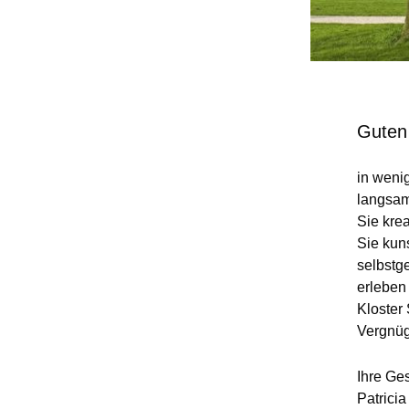
Guten
in weni
langsam
Sie krea
Sie kun
selbstg
erleben 
Kloster
Vergnüg
Ihre Ge
Patrici