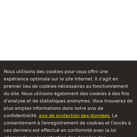
Nous utilisons des cookies pour vous offrir une
Châteaux et jardins publics du Bade-Wurtemberg
expérience optimale sur le site Internet. Il s’agit en
premier lieu de cookies nécessaires au fonctionnement
du site. Nous utilisons également des cookies à des fins
d’analyse et de statistiques anonymes. Vous trouverez de
plus amples informations dans notre avis de
Staatliche Schlösser und Gärten Baden‑Württemberg
confidentialité.
avis de protection des données.
Le
consentement à l’enregistrement de cookies et l’accès à
Châteaux et jardins publics du Bade-Wurtemberg
ces derniers est effectué en conformité avec la loi