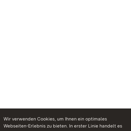
Wir verwenden Cookies, um Ihnen ein optimales
Webseiten-Erlebnis zu bieten. In erster Linie handelt es
Kommen. Staunen. Genießen.