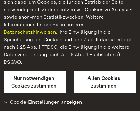
sich dabei um Cookies, die für den Betrieb der Seite
notwendig sind. Zudem nutzen wir Cookies zu Analyse-
sowie anonymen Statistikzwecken. Weitere
Informationen finden Sie in unseren
Datenschutzhinweisen.
Ihre Einwilligung in die
Staatliche Schlösser und Gärten Baden‑Württemberg
Speicherung der Cookies und den Zugriff darauf erfolgt
nach § 25 Abs. 1 TTDSG, die Einwilligung in die weitere
Staatliche Schlösser und Gärten Baden-Württemberg
Datenverarbeitung nach Art. 6 Abs. 1 Buchstabe a)
DSGVO.
Kontakt
FAQ
Impressum
Datenschutz
Gebärdensprache
Leichte Sprache
Erklärung zur Barrierefreiheit
Nur notwendigen
Allen Cookies
BITV-konform (geprüfte Seiten)
Cookies zustimmen
zustimmen
Cookie-Einstellungen anzeigen
Weiteres
Portal
Monumente
Besuchen Sie uns auf
Facebook
Besuchen Sie uns auf