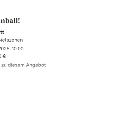
nball!
tt
ielszenen
2025, 10:00
0 €
n zu diesem Angebot