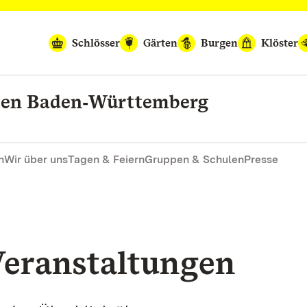
Schlösser
Gärten
Burgen
Klöster
rten Baden‑Württemberg
n
Wir über uns
Tagen & Feiern
Gruppen & Schulen
Presse
eranstaltungen