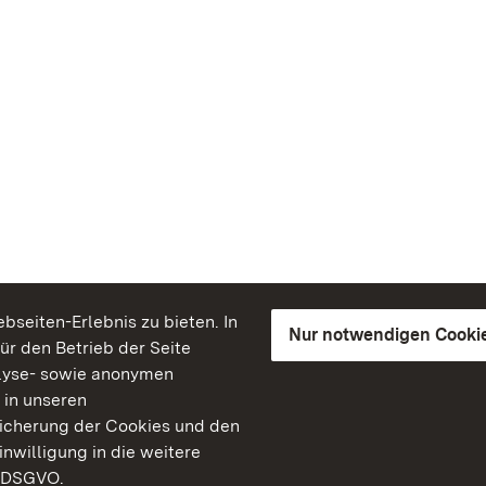
seiten-Erlebnis zu bieten. In
Nur notwendigen Cooki
für den Betrieb der Seite
lyse- sowie anonymen
 in unseren
peicherung der Cookies und den
inwilligung in die weitere
) DSGVO.