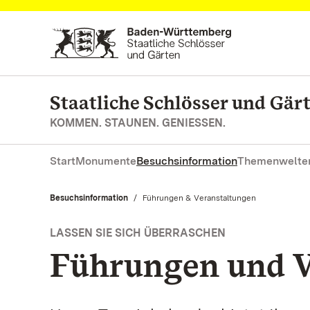
Zum Hauptinhalt springen
Staatliche Schlösser und Gä
KOMMEN. STAUNEN. GENIESSEN.
Start
Monumente
Besuchsinformation
Themenwelte
Besuchsinformation
Aktuell:
Führungen & Veranstaltungen
LASSEN SIE SICH ÜBERRASCHEN
Führungen und V