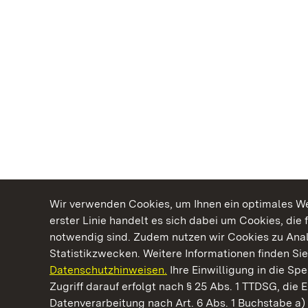
Wir verwenden Cookies, um Ihnen ein optimales Web
erster Linie handelt es sich dabei um Cookies, die 
notwendig sind. Zudem nutzen wir Cookies zu Ana
Statistikzwecken. Weitere Informationen finden Sie
Datenschutzhinweisen.
Ihre Einwilligung in die S
Kommen. Staunen. Genießen.
Zugriff darauf erfolgt nach § 25 Abs. 1 TTDSG, die E
Datenverarbeitung nach Art. 6 Abs. 1 Buchstabe a